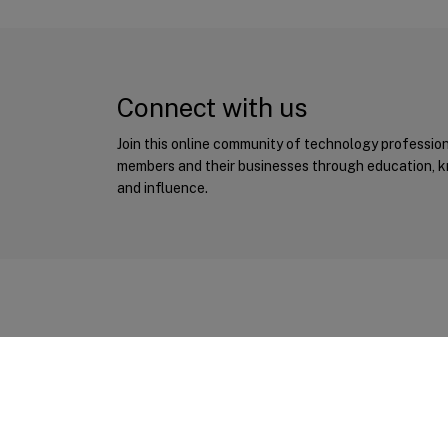
Connect with us
Join this online community of technology professio
members and their businesses through education, 
and influence.