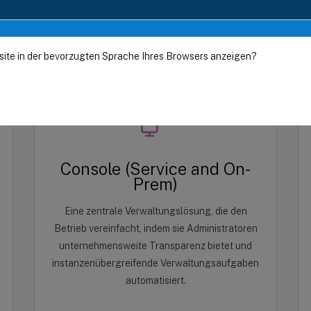
site in der bevorzugten Sprache Ihres Browsers anzeigen?
Console (Service and On-
Prem)
Eine zentrale Verwaltungslösung, die den
Betrieb vereinfacht, indem sie Administratoren
unternehmensweite Transparenz bietet und
instanzenübergreifende Verwaltungsaufgaben
automatisiert.