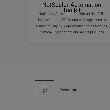
NetScaler Automation
Toolkit
NetScaler Automation Toolkit unifies APIs,
IaC, templates, SDKs, and AI integrations to
automate Day 0–N operations across DevOps,
Platform Engineering, and AIOps pipelines.
Developer