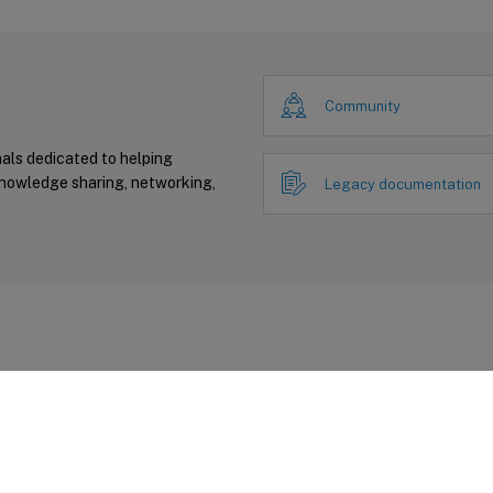
Community
nals dedicated to helping
knowledge sharing, networking,
Legacy documentation
Feedback zur Site
|
Ihre Datenschutzauswahl
|
Datenschutz un