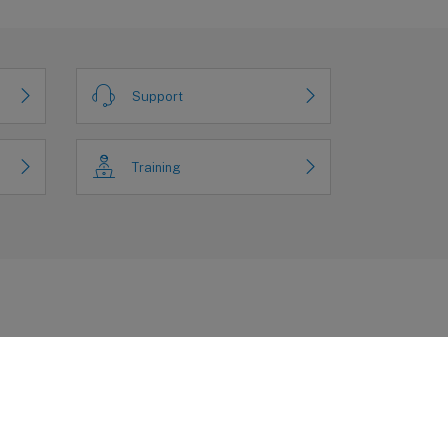
Support
Training
d rechtliche Bestimmungen
|
Cookie-Einstellungen
|
docs.cloud.com