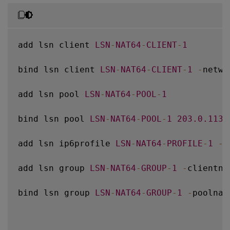
add lsn client 
LSN
-
NAT64
-
CLIENT
-
1
bind lsn client 
LSN
-
NAT64
-
CLIENT
-
1
-
netwo
add lsn pool 
LSN
-
NAT64
-
POOL
-
1
bind lsn pool 
LSN
-
NAT64
-
POOL
-
1
203.0
.113
.
add lsn ip6profile 
LSN
-
NAT64
-
PROFILE
-
1
-
t
add lsn group 
LSN
-
NAT64
-
GROUP
-
1
-
clientna
bind lsn group 
LSN
-
NAT64
-
GROUP
-
1
-
poolnam