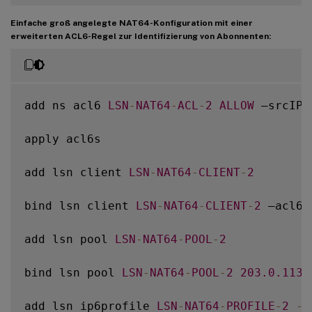
Einfache groß angelegte NAT64-Konfiguration mit einer
erweiterten ACL6-Regel zur Identifizierung von Abonnenten:
add ns acl6 
LSN
-
NAT64
-
ACL
-
2
ALLOW
 –srcIPv
apply acl6s

add lsn client 
LSN
-
NAT64
-
CLIENT
-
2
bind lsn client 
LSN
-
NAT64
-
CLIENT
-
2
 –acl6n
add lsn pool 
LSN
-
NAT64
-
POOL
-
2
bind lsn pool 
LSN
-
NAT64
-
POOL
-
2
203.0
.113
.
add lsn ip6profile 
LSN
-
NAT64
-
PROFILE
-
2
-
t