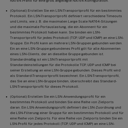
NAT64-Präfix für eine groß angelegte NAT64-Konfiguration.
(Optional) Erstellen Sie ein LSN-Transportprofil für ein bestimmtes
Protokoll. Ein LSN-Transportprofil definiert verschiedene Timeouts
und Limits, wie z. B. die maximalen Large Scale NAT64-Sitzungen
und die maximale Portauslastung, die ein Abonnent für ein
bestimmtes Protokoll haben kann. Sie binden ein LSN-
Transportprofil für jedes Protokoll (TCP, UDP und ICMP) an eine LSN-
Gruppe. Ein Profil kann an mehrere LSN-Gruppen gebunden werden.
Ein an eine LSN-Gruppe gebundenes Profil gilt für alle Abonnenten
eines LSN-Clients, der an dieselbe Gruppe gebunden ist.
Standardmäßig ist ein LSN-Transportprofil mit
Standardeinstellungen für die Protokolle TCP, UDP und ICMP bei
seiner Erstellung an eine LSN-Gruppe gebunden. Dieses Profil wird
als Standard-Transportprofil bezeichnet. Ein LSN-Transportprofil,
das Sie an eine LSN-Gruppe binden, überschreibt das Standard-
LSN-Transportprofil für dieses Protokoll.
(Optional) Erstellen Sie ein LSN-Anwendungsprofil für ein
bestimmtes Protokoll und binden Sie eine Reihe von Zielports
daran. Ein LSN-Anwendungsprofil definiert die LSN-Zuordnung und
die LSN-Filterung einer Gruppe für ein bestimmtes Protokoll und für
eine Reihe von Zielports. Für eine Reihe von Zielports binden Sie ein
LSN-Profil für jedes Protokoll (TCP, UDP und ICMP) an eine LSN-