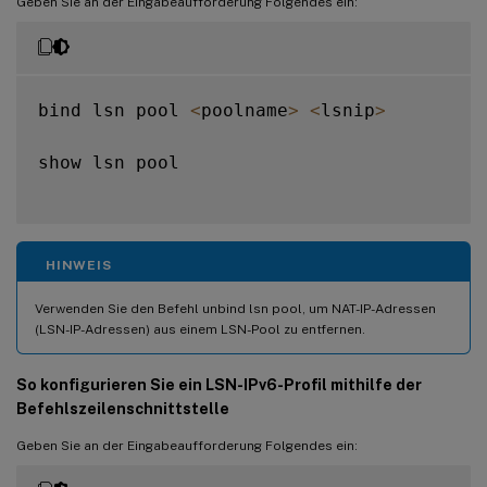
Geben Sie an der Eingabeaufforderung Folgendes ein:
bind lsn pool 
<
poolname
>
<
lsnip
>
show lsn pool

HINWEIS
Verwenden Sie den Befehl unbind lsn pool, um NAT-IP-Adressen
(LSN-IP-Adressen) aus einem LSN-Pool zu entfernen.
So konfigurieren Sie ein LSN-IPv6-Profil mithilfe der
Befehlszeilenschnittstelle
Geben Sie an der Eingabeaufforderung Folgendes ein: