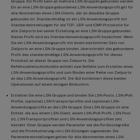
Gruppe. Ein Profil kann an mehrere LSN-Gruppen gebunden werden.
Ein an eine LSN-Gruppe gebundenes LSN-Anwendungsprofil gilt für
alle Abonnenten eines LSN-Clients, der an dieselbe Gruppe
gebunden ist. Standardmäßig ist ein LSN-Anwendungsprofil mit
Standardeinstellungen für die TCP-, UDP- und ICMP-Protokolle für
alle Zielports bei seiner Erstellung an eine LSN-Gruppe gebunden.
Dieses Profil wird als Standardanwendungsprofil bezeichnet. Wenn
Sie ein LSN-Anwendungsprofil mit einem bestimmten Satz von
Zielports an eine LSN-Gruppe binden, überschreibt das gebundene
Profil das standardmäßige LSN-Anwendungsprofil für dieses
Protokoll an dieser Gruppe von Zielports. Die
Befehlszeilenschnittstelle enthält zwei Befehle zum Erstellen eines
LSN-Anwendungsprofils und zum Binden einer Reihe von Zielports
an das LSN-Anwendungsprofil. Die GUI kombiniert diese beiden
Operationen auf einem einzigen Bildschirm.
Erstellen Sie eine LSN-Gruppe und binden Sie LSN-Pools, LSN-IPv6-
Profile, (optional) LSN-Transportprofile und (optional) LSN-
Anwendungsprofile an die LSN-Gruppe. Eine LSN-Gruppe ist eine
Entität, die aus einem LSN-Client, einem LSN-IPv6-Profil, LSN-Pool
(n), LSN-Transportprofilen und LSN-Anwendungsprofilen (en)
besteht. Einer Gruppe werden Parameter wie die Portblockgröße
und die Protokollierung von LSN-Sitzungen zugewiesen. Die
Parametereinstellungen gelten für alle Abonnenten eines LSN-