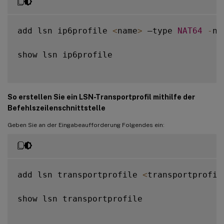
add lsn ip6profile 
<
name
>
 –type 
NAT64
-
na
show lsn ip6profile

So erstellen Sie ein LSN-Transportprofil mithilfe der
Befehlszeilenschnittstelle
Geben Sie an der Eingabeaufforderung Folgendes ein:
add lsn transportprofile 
<
transportprofil
show lsn transportprofile
