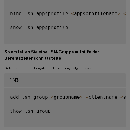
bind lsn appsprofile 
<
appsprofilename
>
<
l
show lsn appsprofile

So erstellen Sie eine LSN-Gruppe mithilfe der
Befehlszeilenschnittstelle
Geben Sie an der Eingabeaufforderung Folgendes ein:
add lsn group 
<
groupname
>
-
clientname 
<
st
show lsn group
