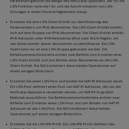
Parametern gehören die Menge des NetScaler-Speichers, der für die
LSN-Funktion reserviert ist, und die Synchronisation von LSN-
Sitzungen in einem Hochverfügbarkeits-Setup.
Erstellen Sie eine LSN-Client-Entität zur Identifizierung des
Datenverkehrs von IPv6-Abonnenten. Die LSN-Client-Entität bezieht
sich auf eine Gruppe von IPv6-Abonnenten. Die Client-Entität enthält
IPv6-Adressen oder IPv6-Netzwerkpräfixe oder ACL6-Regeln, um
den Datenverkehr dieser Abonnenten zu identifizieren. Ein LSN-
Client kann nur an eine LSN-Gruppe gebunden werden. Die
Befehlszeilenschnittstelle enthält zwei Befehle zum Erstellen einer
LSN-Client-Entität und zum Binden eines Abonnenten an die LSN-
Client-Entität. Die GUI kombiniert diese beiden Operationen auf
einem einzigen Bildschirm.
Erstellen Sie einen LSN-Pool und binden Sie NAT-IP-Adressen daran.
Ein LSN-Pool definiert einen Pool von NAT-IP-Adressen, die von der
NetScaler-Appliance verwendet werden, um NAT64 im großen
Maßstab auszuführen. Die Befehlszeilenschnittstelle enthält zwei
Befehle zum Erstellen eines LSN-Pool und zum Binden von NAT-IP-
Adressen an den LSN-Pool. Die GUI kombiniert diese beiden
Operationen auf einem einzigen Bildschirm.
Erstellen Sie ein LSN IP6-Profil. Ein LSN-IP6-Profil definiert das