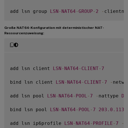
add lsn group 
LSN
-
NAT64
-
GROUP
-
2
-
clientna
bind lsn group 
LSN
-
NAT64
-
GROUP
-
2
-
poolnam
Große NAT64-Konfiguration mit deterministischer NAT-
Ressourcenzuweisung:
add lsn client 
LSN
-
NAT64
-
CLIENT
-
7
bind lsn client 
LSN
-
NAT64
-
CLIENT
-
7
-
netwo
add lsn pool 
LSN
-
NAT64
-
POOL
-
7
-
nattype 
DE
bind lsn pool 
LSN
-
NAT64
-
POOL
-
7
203.0
.113
.
add lsn ip6profile 
LSN
-
NAT64
-
PROFILE
-
7
-
t