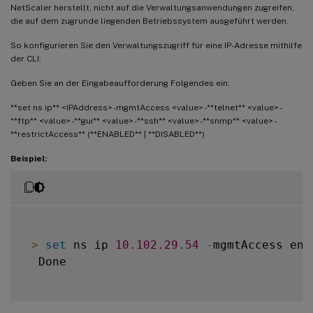
NetScaler herstellt, nicht auf die Verwaltungsanwendungen zugreifen,
die auf dem zugrunde liegenden Betriebssystem ausgeführt werden.
So konfigurieren Sie den Verwaltungszugriff für eine IP-Adresse mithilfe
der CLI:
Geben Sie an der Eingabeaufforderung Folgendes ein:
**set ns ip** <IPAddress> -mgmtAccess <value> -**telnet** <value> -
**ftp** <value> -**gui** <value> -**ssh** <value> -**snmp** <value> -
**restrictAccess** (**ENABLED** | **DISABLED**)
Beispiel:
>
set
 ns ip 
10.102
.29
.54
-
mgmtAccess ena
  Done
