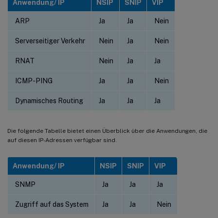
Anwendung/ IP
NSIP
SNIP
VIP
ARP
Ja
Ja
Nein
Serverseitiger Verkehr
Nein
Ja
Nein
RNAT
Nein
Ja
Ja
ICMP-PING
Ja
Ja
Nein
Dynamisches Routing
Ja
Ja
Ja
Die folgende Tabelle bietet einen Überblick über die Anwendungen, die
auf diesen IP-Adressen verfügbar sind.
Anwendung/ IP
NSIP
SNIP
VIP
SNMP
Ja
Ja
Ja
Zugriff auf das System
Ja
Ja
Nein