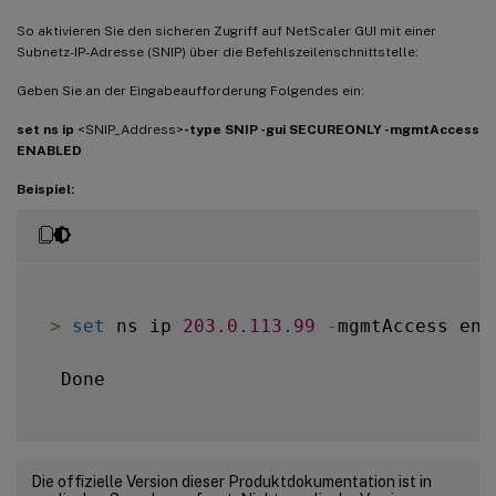
So aktivieren Sie den sicheren Zugriff auf NetScaler GUI mit einer
Subnetz-IP-Adresse (SNIP) über die Befehlszeilenschnittstelle:
Geben Sie an der Eingabeaufforderung Folgendes ein:
set ns ip
<SNIP_Address>
-type SNIP -gui SECUREONLY -mgmtAccess
ENABLED
Beispiel:
>
set
 ns ip 
203.0
.113
.99
-
mgmtAccess ena
  Done

Die offizielle Version dieser Produktdokumentation ist in