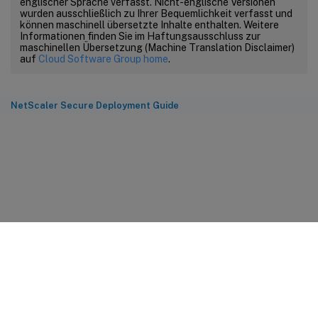
englischer Sprache verfasst. Nicht-englische Versionen
wurden ausschließlich zu Ihrer Bequemlichkeit verfasst und
können maschinell übersetzte Inhalte enthalten. Weitere
Informationen finden Sie im Haftungsausschluss zur
maschinellen Übersetzung (Machine Translation Disclaimer)
auf
Cloud Software Group home
.
NetScaler Secure Deployment Guide
Feedback zur Site
Ihre Datenschutzauswahl
Datenschutz und rechtliche