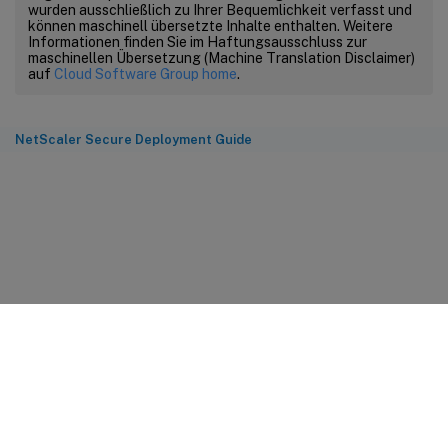
wurden ausschließlich zu Ihrer Bequemlichkeit verfasst und
können maschinell übersetzte Inhalte enthalten. Weitere
Informationen finden Sie im Haftungsausschluss zur
maschinellen Übersetzung (Machine Translation Disclaimer)
auf
Cloud Software Group home
.
NetScaler Secure Deployment Guide
Feedback zur Site
Ihre Datenschutzauswahl
Datenschutz und rechtliche
Bestimmungen
Cookie-Einstellungen
docs.cloud.com