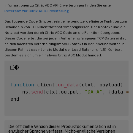
Informationen zu Citrix ADC API-Erweiterungen finden Sie unter
Referenz zur Citrix ADC-Erweiterung
.
Das folgende Code-Snippet zeigt eine benutzerdefinierte Funktion zum
Behandeln von TCP-Clientdatenstromereignissen. Der Kontext und die
Nutzlast werden durch Citrix ADC Code an die Funktion übergeben.
Dieser Code leitet die bei jedem Aufruf empfangenen TCP-Daten einfach
an den nächsten Verarbeitungsmodulkontext in der Pipeline weiter. In
diesem Fall ist das nächste Modul der Load Balancing (LB) -Kontext,
bei dem es sich um ein natives Citrix ADC Modul handelt.
function
 client
.
on_data
(
ctxt
,
 payload
)
    ns
.
send
(
ctxt
.
output
,
"DATA"
,
{
data 
=
 
end

Die offizielle Version dieser Produktdokumentation ist in
englischer Sprache verfasst. Nicht-englische Versionen