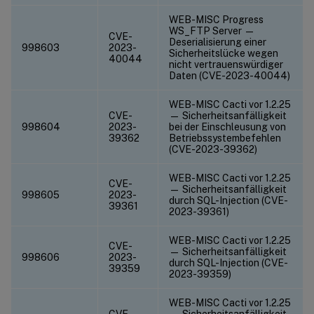
WEB-MISC Progress
WS_FTP Server —
CVE-
Deserialisierung einer
998603
2023-
Sicherheitslücke wegen
40044
nicht vertrauenswürdiger
Daten (CVE-2023-40044)
WEB-MISC Cacti vor 1.2.25
CVE-
— Sicherheitsanfälligkeit
998604
2023-
bei der Einschleusung von
39362
Betriebssystembefehlen
(CVE-2023-39362)
WEB-MISC Cacti vor 1.2.25
CVE-
— Sicherheitsanfälligkeit
998605
2023-
durch SQL-Injection (CVE-
39361
2023-39361)
WEB-MISC Cacti vor 1.2.25
CVE-
— Sicherheitsanfälligkeit
998606
2023-
durch SQL-Injection (CVE-
39359
2023-39359)
WEB-MISC Cacti vor 1.2.25
CVE-
— Sicherheitsanfälligkeit