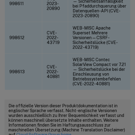
— Sicherheitsanfälligkeit
998611
2023-
bei Pfaddurchquerung über
20890
Datenquellen-API (CVE-
2023-20890)
WEB-MISC Apache
CVE-
Superset Mehrere
998612
2022-
Versionen — CSRF-
43719
Sicherheitslücke (CVE-
2022-43719)
WEB-MISC Contec
SolarView Compact vor 7.21
CVE-
— Sicherheitslücke bei der
998613
2022-
Einschleusung von
40881
Betriebssystembefehlen
(CVE-2022-40881)
Die offizielle Version dieser Produktdokumentation ist in
englischer Sprache verfasst. Nicht-englische Versionen
wurden ausschließlich zu Ihrer Bequemlichkeit verfasst und
können maschinell übersetzte Inhalte enthalten. Weitere
Informationen finden Sie im Haftungsausschluss zur
maschinellen Übersetzung (Machine Translation Disclaimer)
auf
Cloud Software Group home
.