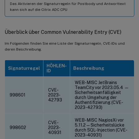
Das Aktivieren der Signaturregeln für Postbody und Antworttext
kann sich auf die Citrix ADC CPU
Überblick über Common Vulnerability Entry (CVE)
Im Folgenden finden Sie eine Liste der Signaturregeln, CVE-IDs und
deren Beschreibung.
HÖHLEN-
Signaturregel
Beschreibung
ID
WEB-MISC JetBrains
TeamCity vor 2023.05.4 —
CVE-
Sicherheitsanfälligkeit
998601
2023-
durch Umgehung der
42793
Authentifizierung (CVE-
2023-42793)
WEB-MISC NagiosXi vor
CVE-
5.11.2 — Sicherheitslücke
998602
2023-
durch SQL-Injection (CVE-
40931
2023-40931)