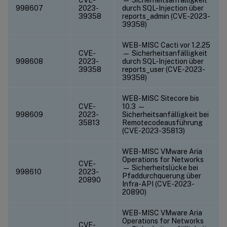
998607
2023-
durch SQL-Injection über
39358
reports_admin (CVE-2023-
39358)
WEB-MISC Cacti vor 1.2.25
CVE-
— Sicherheitsanfälligkeit
998608
2023-
durch SQL-Injection über
39358
reports_user (CVE-2023-
39358)
WEB-MISC Sitecore bis
CVE-
10.3 —
998609
2023-
Sicherheitsanfälligkeit bei
35813
Remotecodeausführung
(CVE-2023-35813)
WEB-MISC VMware Aria
Operations for Networks
CVE-
— Sicherheitslücke bei
998610
2023-
Pfaddurchquerung über
20890
Infra-API (CVE-2023-
20890)
WEB-MISC VMware Aria
Operations for Networks
CVE-