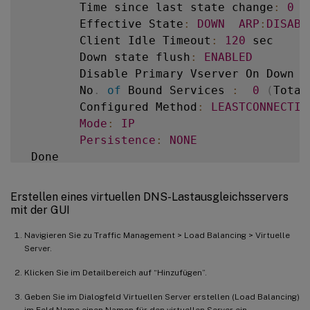
        Time since last state change
:
0
 d
        Effective State
:
DOWN
ARP
:
DISABL
        Client Idle Timeout
:
120
 sec

        Down state flush
:
ENABLED
        Disable Primary Vserver On Down 
:
        No
.
of
 Bound Services 
:
0
(
Total
        Configured Method
:
LEASTCONNECTIO
Mode
:
IP
Persistence
:
NONE
 Done

Erstellen eines virtuellen DNS-Lastausgleichsservers
mit der GUI
Navigieren Sie zu Traffic Management > Load Balancing > Virtuelle
Server.
Klicken Sie im Detailbereich auf “Hinzufügen”.
Geben Sie im Dialogfeld Virtuellen Server erstellen (Load Balancing)
im Feld Name einen Namen für den virtuellen Server ein.