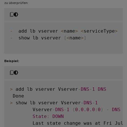
zu überprüfen:
-
  add lb vserver 
<
name
>
<
serviceType
>
-
  show lb vserver 
[
<
name
>
]
Beispiel:
>
 add lb vserver Vserver
-
DNS
-
1
DNS
>
 show lb vserver Vserver
-
DNS
-
1
        Vserver
-
DNS
-
1
(
0.0
.0
.0
:
0
)
-
DNS
T
State
:
DOWN
        Last state change was at Fri Jul 