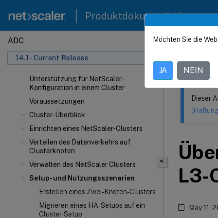
Produktdokumentation
Möchten Sie die Web
ADC
Dieser Inhalt
14.1 - Current Release
NetSca
JA
NEIN
Unterstützung für NetScaler-
Konfiguration in einem Cluster
Dieser A
Voraussetzungen
(Haftun
Cluster-Überblick
Einrichten eines NetScaler-Clusters
Verteilen des Datenverkehrs auf
Übe
Clusterknoten
<
Verwalten des NetScaler Clusters
L3-C
Setup- und Nutzungsszenarien
Erstellen eines Zwei-Knoten-Clusters
Migrieren eines HA-Setups auf ein
May 11, 
Cluster-Setup