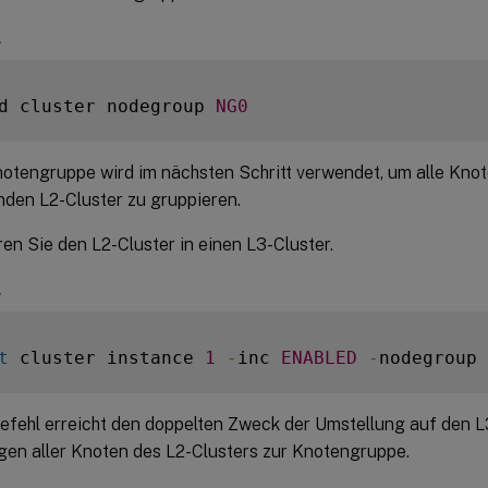
l
d cluster nodegroup 
NG0
otengruppe wird im nächsten Schritt verwendet, um alle Kno
den L2-Cluster zu gruppieren.
en Sie den L2-Cluster in einen L3-Cluster.
l
t
 cluster instance 
1
-
inc 
ENABLED
-
nodegroup 
efehl erreicht den doppelten Zweck der Umstellung auf den L
en aller Knoten des L2-Clusters zur Knotengruppe.