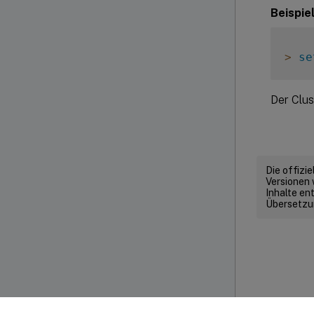
Beispie
>
se
Der Clus
Die offizi
Versionen 
Inhalte en
Übersetzun