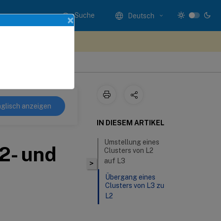
Suche
Deutsch
×
n Sie hier Feedback
glisch anzeigen
IN DIESEM ARTIKEL
Umstellung eines
2- und
Clusters von L2
auf L3
>
Übergang eines
Clusters von L3 zu
L2