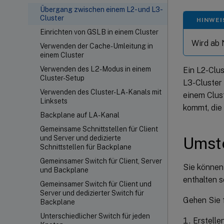
Übergang zwischen einem L2- und L3-
Cluster
HINWEI
Einrichten von GSLB in einem Cluster
Wird ab 
Verwenden der Cache-Umleitung in
einem Cluster
Verwenden des L2-Modus in einem
Ein L2-Clus
Cluster-Setup
L3-Cluster
Verwenden des Cluster-LA-Kanals mit
einem Clus
Linksets
kommt, die
Backplane auf LA-Kanal
Gemeinsame Schnittstellen für Client
Umste
und Server und dedizierte
Schnittstellen für Backplane
Gemeinsamer Switch für Client, Server
Sie können
und Backplane
enthalten so
Gemeinsamer Switch für Client und
Server und dedizierter Switch für
Gehen Sie f
Backplane
Unterschiedlicher Switch für jeden
Erstelle