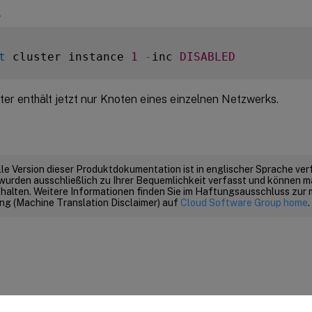
l
t
 cluster instance 
1
-
inc 
DISABLED
ter enthält jetzt nur Knoten eines einzelnen Netzwerks.
elle Version dieser Produktdokumentation ist in englischer Sprache ver
wurden ausschließlich zu Ihrer Bequemlichkeit verfasst und können m
thalten. Weitere Informationen finden Sie im Haftungsausschluss zur
g (Machine Translation Disclaimer) auf
Cloud Software Group home
.