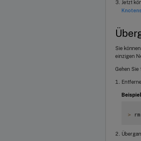
Jetzt kö
Knotens
Überg
Sie können
einzigen N
Gehen Sie f
Entferne
Beispie
>
 rm
Übergang