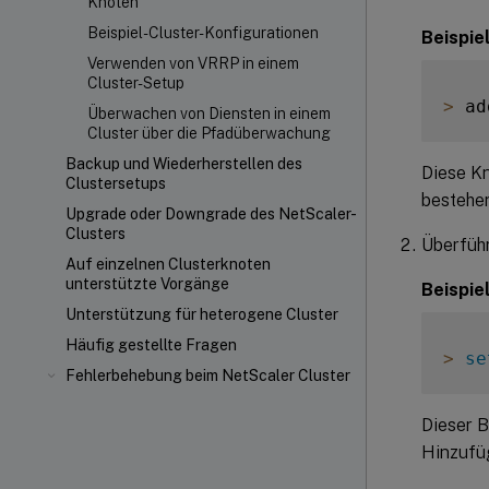
Knoten
Beispiel-Cluster-Konfigurationen
Beispie
Verwenden von VRRP in einem
Cluster-Setup
>
 ad
Überwachen von Diensten in einem
Cluster über die Pfadüberwachung
Backup und Wiederherstellen des
Diese Kn
Clustersetups
bestehen
Upgrade oder Downgrade des NetScaler-
Clusters
Überführ
Auf einzelnen Clusterknoten
unterstützte Vorgänge
Beispie
Unterstützung für heterogene Cluster
Häufig gestellte Fragen
>
se
Fehlerbehebung beim NetScaler Cluster
Dieser B
Hinzufüg