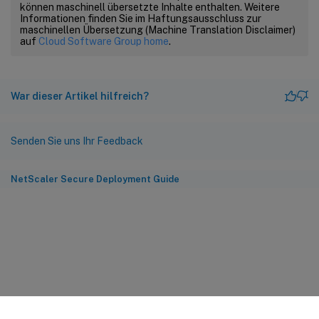
können maschinell übersetzte Inhalte enthalten. Weitere
Informationen finden Sie im Haftungsausschluss zur
maschinellen Übersetzung (Machine Translation Disclaimer)
auf
Cloud Software Group home
.
War dieser Artikel hilfreich?
Senden Sie uns Ihr Feedback
NetScaler Secure Deployment Guide