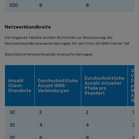
550
8
8
Netzwerkbandbreite
Die folgende Tabelle enthält Richtlinien zur Bestimmung der
Netzwerkbandbreitenanforderungen für die Citrix SD-WAN Center VM.
Geschätzte Netzwerkbandbreitenanforderungen
Ge
VW
Durchschnittliche
Anzahl
Durchschnittliche
Da
Anzahl virtueller
Client-
Anzahl WAN-
pro
Pfade pro
Standorte
Verbindungen
Min
Standort
Abf
(MB
32
2
2
1.2
32
4
4
3.6
32
8
8
20