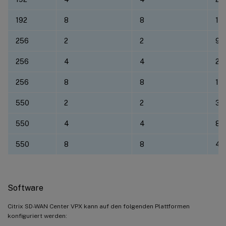
192
8
8
120
256
2
2
9.2
256
4
4
28
256
8
8
16
550
2
2
34
550
4
4
89
550
8
8
41
Software
Citrix SD-WAN Center VPX kann auf den folgenden Plattformen
konfiguriert werden: