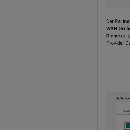
Der Partne
WAN Orche
Dienste
an
Provider D