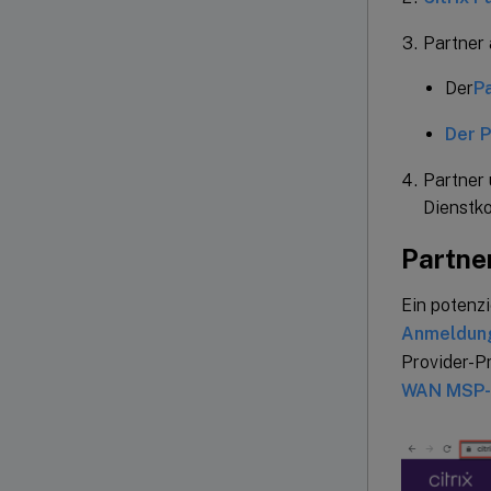
Partner 
Der
Pa
Der P
Partner 
Dienstko
Partne
Ein potenzi
Anmeldun
Provider-P
WAN MSP-