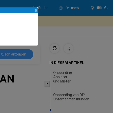
Suche
Deutsch
×
n Sie hier Feedback
glisch anzeigen
IN DIESEM ARTIKEL
Onboarding-
WAN
Anbieter
und Mieter
>
Onboarding von DIY-
Unternehmenskunden
Keine