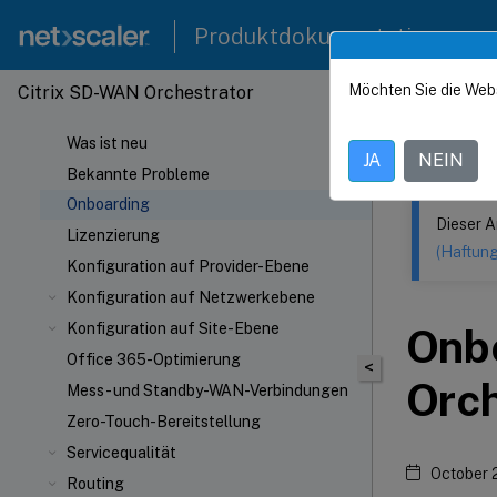
Produktdokumentation
Möchten Sie die Web
Citrix SD-WAN Orchestrator
Dieser Inhalt
Was ist neu
Citrix
JA
NEIN
Bekannte Probleme
Onboarding
Dieser A
Lizenzierung
(Haftun
Konfiguration auf Provider-Ebene
Konfiguration auf Netzwerkebene
Konfiguration auf Site-Ebene
Onb
Office 365-Optimierung
<
Orch
Mess- und Standby-WAN-Verbindungen
Zero-Touch-Bereitstellung
Servicequalität
October 
Routing