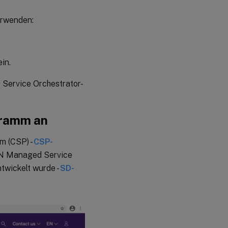
erwenden:
.
ein.
 Service Orchestrator-
gramm an
am (CSP) -
CSP-
WAN Managed Service
twickelt wurde -
SD-