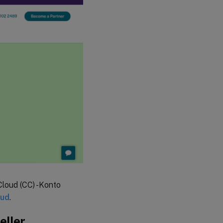
Cloud (CC) -Konto
oud
.
eller