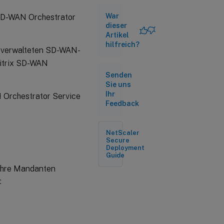
Zugriffsrolle
War
 SD-WAN Orchestrator
dieser
Artikel
hilfreich?
n verwalteten SD-WAN-
Citrix SD-WAN
Senden
Sie uns
Ihr
N Orchestrator Service
Feedback
NetScaler
Secure
Deployment
Guide
 ihre Mandanten
: