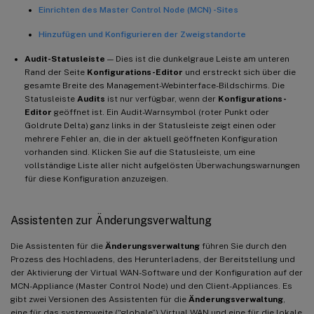
Einrichten des Master Control Node (MCN) -Sites
Hinzufügen und Konfigurieren der Zweigstandorte
Audit-Statusleiste
— Dies ist die dunkelgraue Leiste am unteren
Rand der Seite
Konfigurations-Editor
und erstreckt sich über die
gesamte Breite des Management-Webinterface-Bildschirms. Die
Statusleiste
Audits
ist nur verfügbar, wenn der
Konfigurations-
Editor
geöffnet ist. Ein Audit-Warnsymbol (roter Punkt oder
Goldrute Delta) ganz links in der Statusleiste zeigt einen oder
mehrere Fehler an, die in der aktuell geöffneten Konfiguration
vorhanden sind. Klicken Sie auf die Statusleiste, um eine
vollständige Liste aller nicht aufgelösten Überwachungswarnungen
für diese Konfiguration anzuzeigen.
Assistenten zur Änderungsverwaltung
Die Assistenten für die
Änderungsverwaltung
führen Sie durch den
Prozess des Hochladens, des Herunterladens, der Bereitstellung und
der Aktivierung der Virtual WAN-Software und der Konfiguration auf der
MCN-Appliance (Master Control Node) und den Client-Appliances. Es
gibt zwei Versionen des Assistenten für die
Änderungsverwaltung
,
eine für das systemweite (“globale”) Virtual WAN und eine für die lokale