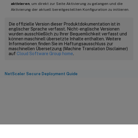
aktivieren
, um direkt zur Seite Aktivierung zu gelangen und die
Aktivierung der aktuell bereitgestellten Konfiguration zu initiieren.
Die offizielle Version dieser Produktdokumentation ist in
englischer Sprache verfasst. Nicht-englische Versionen
wurden ausschließlich zu Ihrer Bequemlichkeit verfasst und
können maschinell übersetzte Inhalte enthalten. Weitere
Informationen finden Sie im Haftungsausschluss zur
maschinellen Übersetzung (Machine Translation Disclaimer)
auf
Cloud Software Group home
.
NetScaler Secure Deployment Guide