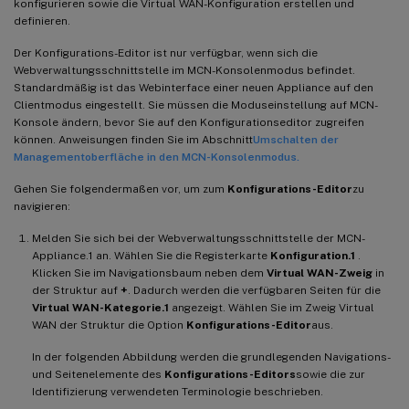
konfigurieren sowie die Virtual WAN-Konfiguration erstellen und
definieren.
Der Konfigurations-Editor ist nur verfügbar, wenn sich die
Webverwaltungsschnittstelle im MCN-Konsolenmodus befindet.
Standardmäßig ist das Webinterface einer neuen Appliance auf den
Clientmodus eingestellt. Sie müssen die Moduseinstellung auf MCN-
Konsole ändern, bevor Sie auf den Konfigurationseditor zugreifen
können. Anweisungen finden Sie im Abschnitt
Umschalten der
Managementoberfläche in den MCN-Konsolenmodus.
Gehen Sie folgendermaßen vor, um zum
Konfigurations-Editor
zu
navigieren:
Melden Sie sich bei der Webverwaltungsschnittstelle der MCN-
Appliance.1 an. Wählen Sie die Registerkarte
Konfiguration.1
.
Klicken Sie im Navigationsbaum neben dem
Virtual WAN-Zweig
in
der Struktur auf
+
. Dadurch werden die verfügbaren Seiten für die
Virtual WAN-Kategorie.1
angezeigt. Wählen Sie im Zweig Virtual
WAN der Struktur die Option
Konfigurations-Editor
aus.
In der folgenden Abbildung werden die grundlegenden Navigations-
und Seitenelemente des
Konfigurations-Editors
sowie die zur
Identifizierung verwendeten Terminologie beschrieben.