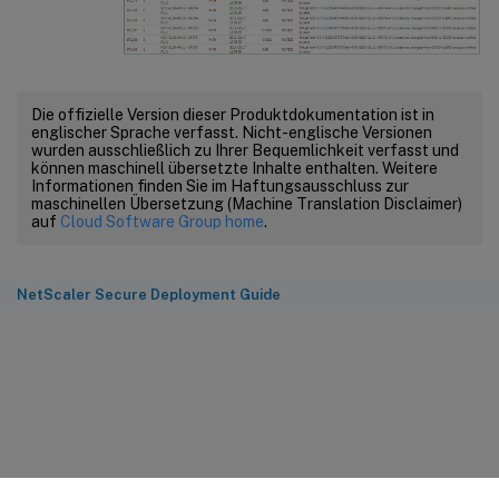
Die offizielle Version dieser Produktdokumentation ist in
englischer Sprache verfasst. Nicht-englische Versionen
wurden ausschließlich zu Ihrer Bequemlichkeit verfasst und
können maschinell übersetzte Inhalte enthalten. Weitere
Informationen finden Sie im Haftungsausschluss zur
maschinellen Übersetzung (Machine Translation Disclaimer)
auf
Cloud Software Group home
.
NetScaler Secure Deployment Guide