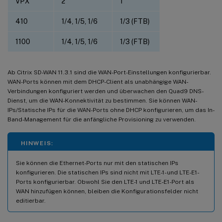
VPX
2
1
410
1/4, 1/5, 1/6
1/3 (FTB)
1100
1/4, 1/5, 1/6
1/3 (FTB)
Ab Citrix SD-WAN 11.3.1 sind die WAN-Port-Einstellungen konfigurierbar.
WAN-Ports können mit dem DHCP-Client als unabhängige WAN-
Verbindungen konfiguriert werden und überwachen den Quad9 DNS-
Dienst, um die WAN-Konnektivität zu bestimmen. Sie können WAN-
IPs/Statische IPs für die WAN-Ports ohne DHCP konfigurieren, um das In-
Band-Management für die anfängliche Provisioning zu verwenden.
HINWEIS:
Sie können die Ethernet-Ports nur mit den statischen IPs
konfigurieren. Die statischen IPs sind nicht mit LTE-1- und LTE-E1-
Ports konfigurierbar. Obwohl Sie den LTE-1 und LTE-E1-Port als
WAN hinzufügen können, bleiben die Konfigurationsfelder nicht
editierbar.