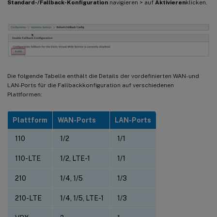
Standard-/Fallback-Konfiguration
navigieren > auf
Aktivieren
klicken.
Die folgende Tabelle enthält die Details der vordefinierten WAN- und
LAN-Ports für die Fallbackkonfiguration auf verschiedenen
Plattformen:
Plattform
WAN-Ports
LAN-Ports
110
1/2
1/1
110-LTE
1/2, LTE-1
1/1
210
1/4, 1/5
1/3
210-LTE
1/4, 1/5, LTE-1
1/3