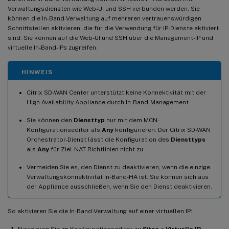
Verwaltungsdiensten wie Web-UI und SSH verbunden werden. Sie
können die In-Band-Verwaltung auf mehreren vertrauenswürdigen
Schnittstellen aktivieren, die für die Verwendung für IP-Dienste aktiviert
sind. Sie können auf die Web-UI und SSH über die Management-IP und
virtuelle In-Band-IPs zugreifen.
HINWEIS
Citrix SD-WAN Center unterstützt keine Konnektivität mit der
High Availability Appliance durch In-Band-Management.
Sie können den
Diensttyp
nur mit dem MCN-
Konfigurationseditor als
Any
konfigurieren. Der Citrix SD-WAN
Orchestrator-Dienst lässt die Konfiguration des
Diensttyps
als
Any
für Ziel-NAT-Richtlinien nicht zu.
Vermeiden Sie es, den Dienst zu deaktivieren, wenn die einzige
Verwaltungskonnektivität In-Band-HA ist. Sie können sich aus
der Appliance ausschließen, wenn Sie den Dienst deaktivieren.
So aktivieren Sie die In-Band-Verwaltung auf einer virtuellen IP:
Navigieren Sie im Konfigurationseditor zu
Sites
>
Virtuelle IP-