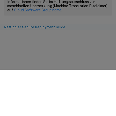
Informationen finden Sie im Haftungsausschluss zur
maschinellen Übersetzung (Machine Translation Disclaimer)
auf
Cloud Software Group home
.
NetScaler Secure Deployment Guide
Feedback zur Site
Ihre Datenschutzauswahl
Datenschutz und rechtliche
Bestimmungen
Cookie-Einstellungen
docs.cloud.com
© 1999-
2026
Cloud Software Group, Inc. All rights reserved.