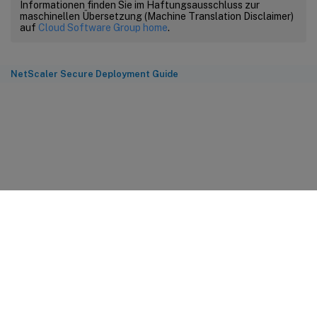
Informationen finden Sie im Haftungsausschluss zur
maschinellen Übersetzung (Machine Translation Disclaimer)
auf
Cloud Software Group home
.
NetScaler Secure Deployment Guide
Feedback zur Site
Ihre Datenschutzauswahl
Datenschutz und rechtliche
Bestimmungen
Cookie-Einstellungen
docs.cloud.com
© 1999-
2026
Cloud Software Group, Inc. All rights reserved.