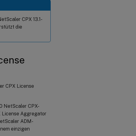
NetScaler CPX 13.1-
stützt die
icense
ler CPX License
000 NetScaler CPX-
X License Aggregator
 NetScaler ADM-
inem einzigen