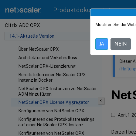
Produktdokumentation
Möchten Sie die Web
Citrix ADC CPX
Dieser Inhalt
14.1-Aktuelle Version
NetSca
JA
NEIN
Über NetScaler CPX
Architektur und Verkehrsfluss
Dieser A
NetScaler CPX-Lizenzierung
(Haftun
Bereitstellen einer NetScaler CPX-
Instanz in Docker
NetScaler CPX-Instanzen zu NetScaler
Net
ADM hinzufügen
<
NetScaler CPX License Aggregator
Konfigurieren von NetScaler CPX
April 1, 
Konfigurieren des Protokollstreamings
auf einer NetScaler CPX-Instanz
Derzeit be
Konfigurieren von NetScaler CPX