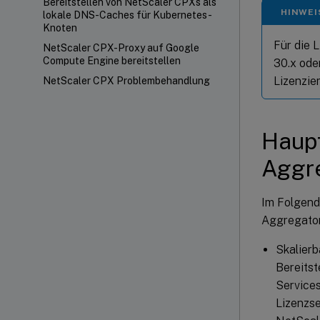
Bereitstellen von NetScaler CPXs als
HINWEI
lokale DNS-Caches für Kubernetes-
Knoten
Für die 
NetScaler CPX-Proxy auf Google
Compute Engine bereitstellen
30.x ode
Lizenzie
NetScaler CPX Problembehandlung
Haupt
Aggr
Im Folgend
Aggregator
Skalierb
Bereitst
Services
Lizenzse