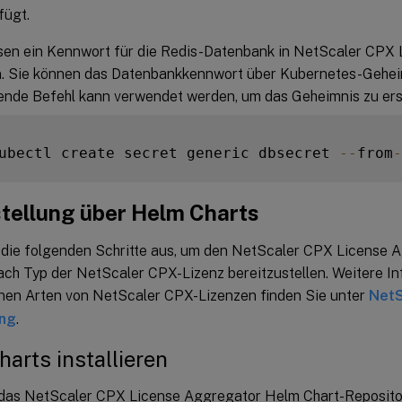
fügt.
sen ein Kennwort für die Redis-Datenbank in NetScaler CPX
. Sie können das Datenbankkennwort über Kubernetes-Gehe
ende Befehl kann verwendet werden, um das Geheimnis zu erst
ubectl create secret generic dbsecret 
--
from
-
stellung über Helm Charts
 die folgenden Schritte aus, um den NetScaler CPX License 
nach Typ der NetScaler CPX-Lizenz bereitzustellen. Weitere I
nen Arten von NetScaler CPX-Lizenzen finden Sie unter
NetS
ung
.
arts installieren
das NetScaler CPX License Aggregator Helm Chart-Reposito