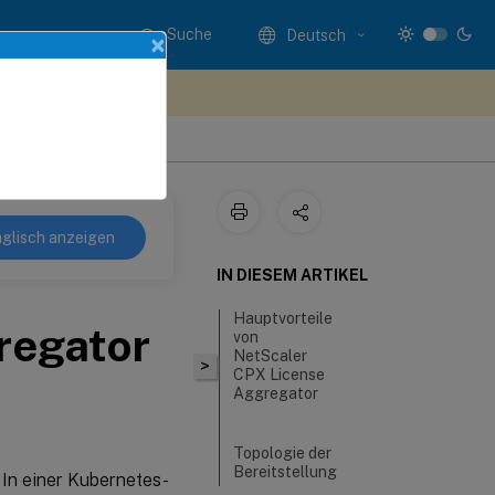
Suche
Deutsch
×
n Sie hier Feedback
glisch anzeigen
IN DIESEM ARTIKEL
Hauptvorteile
regator
von
NetScaler
>
CPX License
Aggregator
Topologie der
Bereitstellung
In einer Kubernetes-