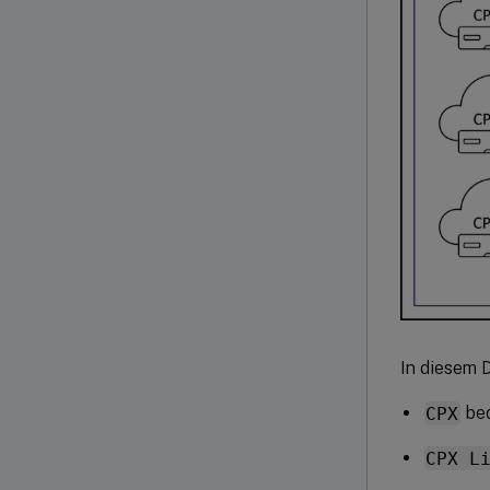
In diesem 
CPX
bed
CPX L