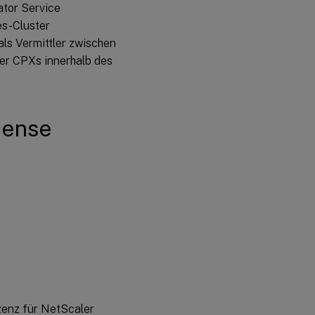
ator Service
s-Cluster
als Vermittler zwischen
r CPXs innerhalb des
cense
zenz für NetScaler