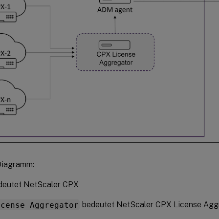
Diagramm:
eutet NetScaler CPX
icense Aggregator
bedeutet NetScaler CPX License Agg