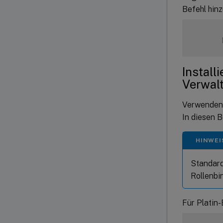
Befehl hinz
      
Install
Verwal
Verwenden 
In diesen 
HINWEI
Standard
Rollenbi
Für Platin