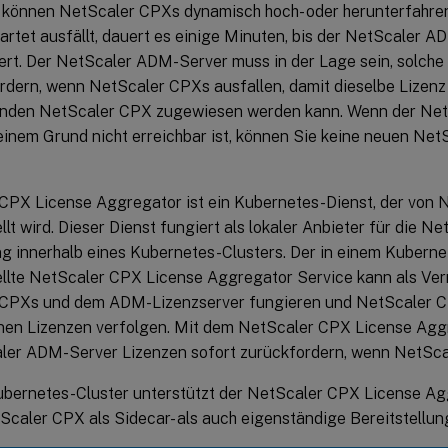
önnen NetScaler CPXs dynamisch hoch- oder herunterfahren
rtet ausfällt, dauert es einige Minuten, bis der NetScaler A
ert. Der NetScaler ADM-Server muss in der Lage sein, solche
rdern, wenn NetScaler CPXs ausfallen, damit dieselbe Lizen
enden NetScaler CPX zugewiesen werden kann. Wenn der Ne
einem Grund nicht erreichbar ist, können Sie keine neuen Net
CPX License Aggregator ist ein Kubernetes-Dienst, der von 
llt wird. Dieser Dienst fungiert als lokaler Anbieter für die N
ng innerhalb eines Kubernetes-Clusters. Der in einem Kuberne
ellte NetScaler CPX License Aggregator Service kann als Ver
CPXs und dem ADM-Lizenzserver fungieren und NetScaler C
en Lizenzen verfolgen. Mit dem NetScaler CPX License Agg
ler ADM-Server Lizenzen sofort zurückfordern, wenn NetSca
ubernetes-Cluster unterstützt der NetScaler CPX License Ag
Scaler CPX als Sidecar- als auch eigenständige Bereitstellun