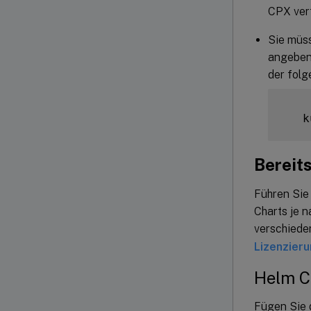
CPX ver
Sie müs
angeben
der folg
   k
Bereit
Führen Sie
Charts je 
verschiede
Lizenzier
Helm Ch
Fügen Sie 