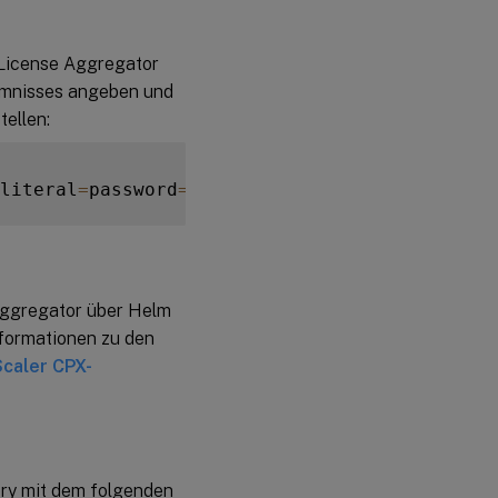
 License Aggregator
imnisses angeben und
ellen:
literal
=
password
=
<
custom
-
password
>
Aggregator über Helm
nformationen zu den
caler CPX-
ry mit dem folgenden