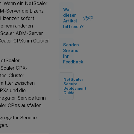
. Wenn ein NetScaler
War
Bereitstellen
DM-Server die Lizenz
von
dieser
 Lizenzen sofort
NetScaler
Artikel
CPX License
z einem anderen
hilfreich?
Aggregator
tScaler ADM-Server
mit Helm-
Scaler CPXs im Cluster
Charts
Senden
Sie uns
Ihr
NetScaler
Feedback
etScaler CPX-
tes-Cluster
NetScaler
mittler zwischen
Secure
Deployment
PXs und die
Guide
regator Service kann
ler CPXs ausfallen.
gregator Service
gen.