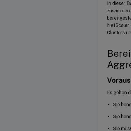
In dieser 
zusammen 
bereitgest
NetScaler 
Clusters un
Berei
Aggre
Voraus
Es gelten 
Sie benö
Sie benö
Sie müss