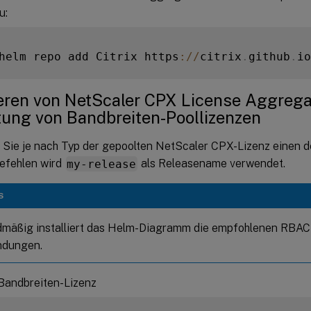
u:
helm repo add Citrix https
:
/
/
citrix
.
github
.
io
ieren von NetScaler CPX License Aggrega
tung von Bandbreiten-Poollizenzen
Sie je nach Typ der gepoolten NetScaler CPX-Lizenz einen d
Befehlen wird
my-release
als Releasename verwendet.
S
mäßig installiert das Helm-Diagramm die empfohlenen RBAC
ndungen.
-Bandbreiten-Lizenz