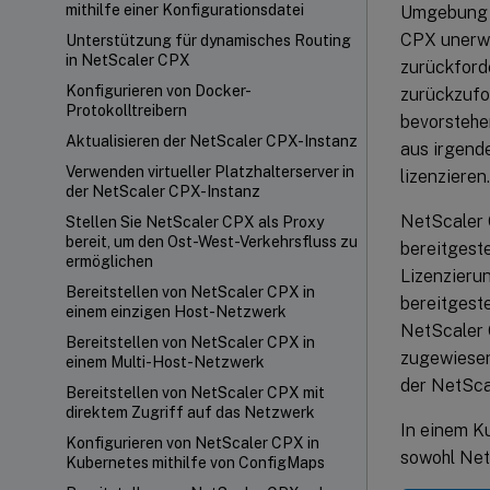
mithilfe einer Konfigurationsdatei
Umgebung k
CPX unerwa
Unterstützung für dynamisches Routing
in NetScaler CPX
zurückford
Konfigurieren von Docker-
zurückzufo
Protokolltreibern
bevorsteh
Aktualisieren der NetScaler CPX-Instanz
aus irgend
Verwenden virtueller Platzhalterserver in
lizenzieren.
der NetScaler CPX-Instanz
NetScaler 
Stellen Sie NetScaler CPX als Proxy
bereit, um den Ost-West-Verkehrsfluss zu
bereitgeste
ermöglichen
Lizenzieru
Bereitstellen von NetScaler CPX in
bereitgest
einem einzigen Host-Netzwerk
NetScaler 
Bereitstellen von NetScaler CPX in
zugewiesen
einem Multi-Host-Netzwerk
der NetSca
Bereitstellen von NetScaler CPX mit
direktem Zugriff auf das Netzwerk
In einem K
Konfigurieren von NetScaler CPX in
sowohl Net
Kubernetes mithilfe von ConfigMaps