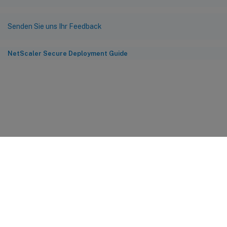
Senden Sie uns Ihr Feedback
NetScaler Secure Deployment Guide
Feedback zur Site
Ihre Datenschutzauswahl
Datenschutz und rechtliche
Bestimmungen
Cookie-Einstellungen
docs.cloud.com
© 1999-
2026
Cloud Software Group, Inc. All rights reserved.