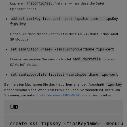
kopieren
/nsconfig/ssl
. Nehmen wir an, dass die Datei
fips3cert.cerist.
add ssl certKey fips-cert -cert fips3cert.cer -fipsKey
fips-key
Geben Sie dann dieses Zertifikat in der SAML-Aktion für das SAML
SP-Modul an.
set samlAction <name> -samlSigningCertName fips-cert
Ebenso verwenden Sie dies im Modul
samlIdpProfile
für das
SAML-IdP-Modul.
set samlidpprofile fipstest –samlIdpCertName fips-cert
Beim ersten Mal haben Sie das im vorhergehenden Abschnitt
fips-key
beschriebene nicht. Wenn kein FIPS-Schlüssel vorhanden ist, erstellen
Sie einen, wie unter
Erstellen eines FIPS-Schlüssels
beschrieben.
create ssl fipskey 
<
fipsKeyName
>
-
modulus