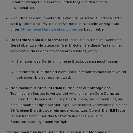
Schalter weniger als zwei Sekunden lang, um den Strom
abzuschalten.
Zwei Netzteile mit jeweils 1000 Watt, 100-240 Volt. Jedes Netzteil
verfügt über eine LED, die den Status des Netzteils anzeigt, wie
unter
Allgemeine Hardwarekomponenten
beschrieben.
Deaktivieren Sie die Alarmtaste
, die nur funktioniert, wenn das
Gerät über zwei Netzteile verfügt. Drücken Sie diese Taste, um zu
verhindern, dass der Betriebsalarm auslöst, wenn:
Sie haben das Gerät an nur eine Steckdose angeschlossen
Ein Netzteil funktioniert nicht und Sie möchten das Gerät weiter
betreiben, bis es repariert wird.
Non-maskable Interrupt (NMI) Button, der auf Anfrage des
Technischen Supports verwendet wird, um einen Core-Dump zu
initiieren. Um diesen roten Knopf zu drücken, der versenkt ist, um
eine unbeabsichtigte Aktivierung zu verhindern, verwenden Sie einen
Stift, einen Bleistift oder ein anderes spitzes Objekt. Die NMI-Taste
ist auch remote über das Netzwerk in der LOM-GUI im
Remotesteuerungsmenü verfügbar.
Informationen zum Installieren der Schienen, zur Montage der