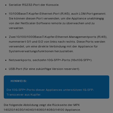
Serieller RS232-Port der Konsole.
10/100Base-T-Kupfer-Ethernet-Port (RJ45), auch LOM-Port genannt.
Sie können diesen Port verwenden, um die Appliance unabhängig
von der NetScaler-Software remote zu überwachen und zu
verwalten.
Zwei 10/100/1000Base-T-Kupfer-Ethernet-Managementports (RJ45),
nummeriert 0/1 und 0/2 von links nach rechts. Diese Ports werden
verwendet, um eine direkte Verbindung mit der Appliance für
Systemverwaltungsfunktionen herzustellen.
Netzwerkports, sechzehn 10G-SFP+-Ports (16x10G SFP+).
USB-Port (für eine zukünftige Version reserviert).
HINWEIS:
Die 10G-SFP+-Ports dieser Appliances unterstützen 1G-SFP-
Transceiver aus Kupfer.
Die folgende Abbildung zeigt die Rückseite der MPX
14020/14030/14040/14060/14080/14100 Appliance.