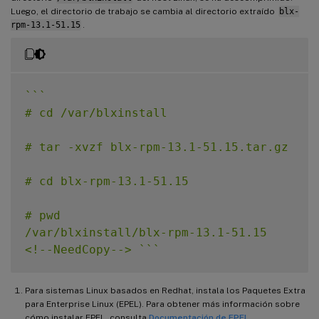
Luego, el directorio de trabajo se cambia al directorio extraído
blx-
rpm-13.1-51.15
.
`
`
`
# cd /var/blxinstall

# tar -xvzf blx-rpm-13.1-51.15.tar.gz

# cd blx-rpm-13.1-51.15

# pwd

/var/blxinstall/blx-rpm-13.1-51.15

<!--NeedCopy--> 
`
`
`
Para sistemas Linux basados en Redhat, instala los Paquetes Extra
para Enterprise Linux (EPEL). Para obtener más información sobre
cómo instalar EPEL, consulta
Documentación de EPEL
.