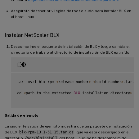
consulta
Dependencias de instalación automática para BLX
.
Asegúrate de tener privilegios de root o sudo para instalar BLX en
el host Linux.
Instalar NetScaler BLX
Descomprime el paquete de instalación de BLX y luego cambia el
directorio de trabajo al directorio de instalación de BLX extraído.
tar 
-
xvzf blx
-
rpm
-
<
release number
>
-
<
build
-
number
>
.
tar
.
gz

cd 
<
path to the extracted 
BLX
 installation directory
>
Salida de ejemplo
:
La siguiente salida de ejemplo muestra que un paquete de instalación
de BLX
blx-rpm-13.1-51.15.tar.gz
, que ya está descargado en el
directorio
/var/blxinstall
del host Linux, se ha descomprimido.