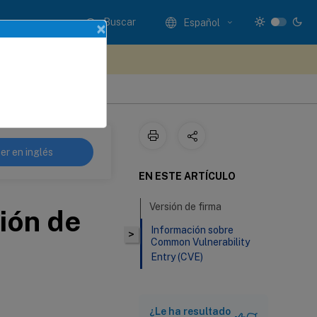
Buscar
Español
×
e sus comentarios aquí
er en inglés
EN ESTE ARTÍCULO
Versión de firma
ción de
Información sobre
>
Common Vulnerability
Entry (CVE)
¿Le ha resultado