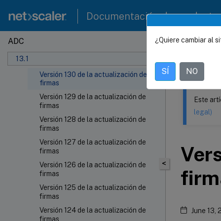
Versión 133 de la actualización de
Documentación de producto
firmas
Versión 132 de la actualización de
firmas
¿Quiere cambiar al si
ADC
Este contenid
Versión 131 de la actualización de
13.1
firmas
NetSca
SÍ
NO
Versión 130 de la actualización de
firmas
Versión 129 de la actualización de
Este art
firmas
legal)
Versión 128 de la actualización de
firmas
Versión 127 de la actualización de
Vers
firmas
<
Versión 126 de la actualización de
firm
firmas
Versión 125 de la actualización de
firmas
Versión 124 de la actualización de
June 13,
firmas