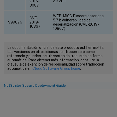
2016-
2.3.28.1
3087
WEB-MISC Pimcore anterior a
CVE-
5.7.1: Vulnerabilidad de
999876
2019-
deserialización (CVE-2019-
10867
10867)
La documentación oficial de este producto está en inglés.
Las versiones en otros idiomas se ofrecen solo como
referencia y pueden incluir contenido traducido de forma
automática. Para obtener más información, consulte la
cláusula de exención de responsabilidad sobre traducción
automática en
Cloud Software Group home
.
NetScaler Secure Deployment Guide