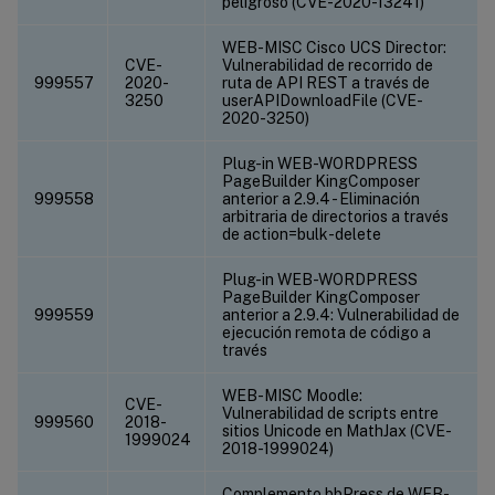
peligroso (CVE-2020-13241)
WEB-MISC Cisco UCS Director:
CVE-
Vulnerabilidad de recorrido de
999557
2020-
ruta de API REST a través de
3250
userAPIDownloadFile (CVE-
2020-3250)
Plug-in WEB-WORDPRESS
PageBuilder KingComposer
999558
anterior a 2.9.4 - Eliminación
arbitraria de directorios a través
de action=bulk-delete
Plug-in WEB-WORDPRESS
PageBuilder KingComposer
999559
anterior a 2.9.4: Vulnerabilidad de
ejecución remota de código a
través
WEB-MISC Moodle:
CVE-
Vulnerabilidad de scripts entre
999560
2018-
sitios Unicode en MathJax (CVE-
1999024
2018-1999024)
Complemento bbPress de WEB-