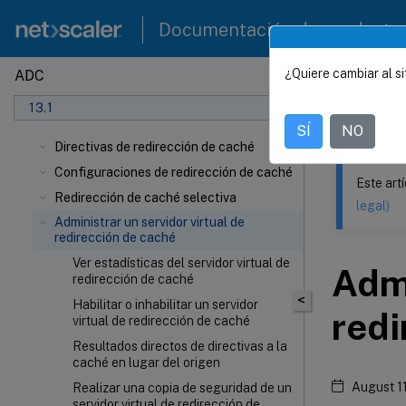
Documentación de producto
¿Quiere cambiar al si
ADC
Este contenid
13.1
NetSca
SÍ
NO
Directivas de redirección de caché
Configuraciones de redirección de caché
Este art
Redirección de caché selectiva
legal)
Administrar un servidor virtual de
redirección de caché
Ver estadísticas del servidor virtual de
Admi
redirección de caché
<
Habilitar o inhabilitar un servidor
redi
virtual de redirección de caché
Resultados directos de directivas a la
caché en lugar del origen
August 1
Realizar una copia de seguridad de un
servidor virtual de redirección de