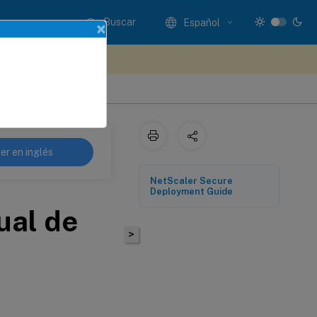
Buscar
Español
×
e sus comentarios aquí
er en inglés
NetScaler Secure
Deployment Guide
ual de
>