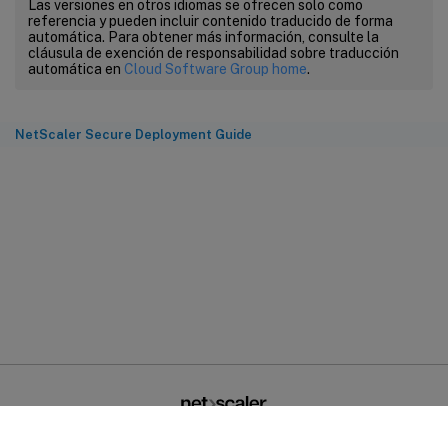
Las versiones en otros idiomas se ofrecen solo como
referencia y pueden incluir contenido traducido de forma
automática. Para obtener más información, consulte la
cláusula de exención de responsabilidad sobre traducción
automática en
Cloud Software Group home
.
NetScaler Secure Deployment Guide
Comentarios sobre el sitio
Sus opciones de privacidad
Condiciones legales y de
privacidad
Preferencias de cookies
docs.cloud.com