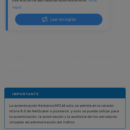
Este artículo ha sido traducido automáticamente.
(Aviso
legal)
Leer en inglés
Cómo Citrix ADC implementa
Kerberos para la autenticación de
clientes
IMPORTANTE
La autenticación Kerberos/NTLM solo se admite en la versión
nCore 9.3 de NetScaler o posterior, y solo se puede utilizar para
la autenticación, la autorización y la auditoría de los servidores
virtuales de administración del tráfico.