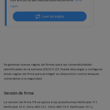
Este artículo ha sido traducido automáticamente.
(Aviso
legal)
Leer en inglés
Versión 119 de la actualización de
firmas
Se generan nuevas reglas de firmas para las vulnerabilidades
identificadas en la semana 2023-11-23. Puede descargar y configurar
estas reglas de firma para proteger su dispositivo contra ataques
vulnerables a la seguridad.
Versión de firma
La versión de firma 119 se aplica a las plataformas NetScaler 11.1,
NetScaler 12.0, Citrix ADC 12.1, Citrix ADC 13.0, NetScaler 13.1 y