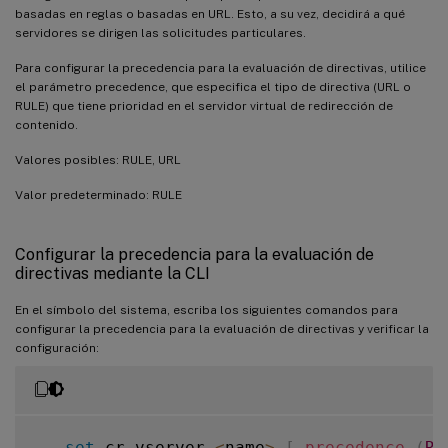
basadas en reglas o basadas en URL. Esto, a su vez, decidirá a qué
servidores se dirigen las solicitudes particulares.
Para configurar la precedencia para la evaluación de directivas, utilice
el parámetro precedence, que especifica el tipo de directiva (URL o
RULE) que tiene prioridad en el servidor virtual de redirección de
contenido.
Valores posibles: RULE, URL
Valor predeterminado: RULE
Configurar la precedencia para la evaluación de
directivas mediante la CLI
En el símbolo del sistema, escriba los siguientes comandos para
configurar la precedencia para la evaluación de directivas y verificar la
configuración:
-
set
 cr vserver 
<
name
>
[
-
precedence
(
RU