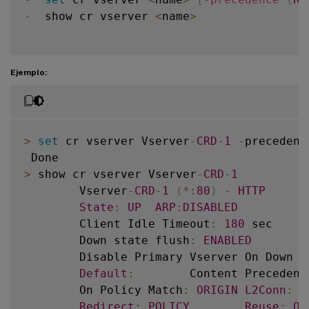
-
  show cr vserver 
<
name
>
Ejemplo:
>
set
 cr vserver Vserver
-
CRD
-
1
-
precedenc
>
 show cr vserver Vserver
-
CRD
-
1
        Vserver
-
CRD
-
1
(
*
:
80
)
-
HTTP
T
State
:
UP
ARP
:
DISABLED
        Client Idle Timeout
:
180
 sec

        Down state flush
:
ENABLED
        Disable Primary Vserver On Down 
:
Default
:
        Content Precedenc
        On Policy Match
:
ORIGIN
L2Conn
:
O
Redirect
:
POLICY
Reuse
:
ON