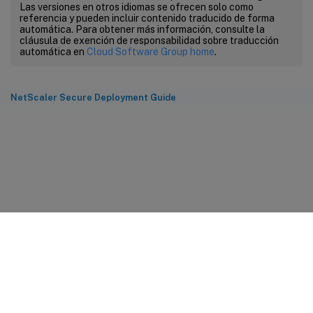
Las versiones en otros idiomas se ofrecen solo como
referencia y pueden incluir contenido traducido de forma
automática. Para obtener más información, consulte la
cláusula de exención de responsabilidad sobre traducción
automática en
Cloud Software Group home
.
NetScaler Secure Deployment Guide
Comentarios sobre el sitio
Sus opciones de privacidad
Condiciones legales y de