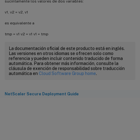
sucintamente los valores de dos variables:
v1, v2 = v2, v1
es equivalente a
tmp = v1 v2 = v1 v1 = tmp
La documentación oficial de este producto está en inglés.
Las versiones en otros idiomas se ofrecen solo como
referencia y pueden incluir contenido traducido de forma
automática. Para obtener más información, consulte la
cláusula de exención de responsabilidad sobre traducción
automática en
Cloud Software Group home
.
NetScaler Secure Deployment Guide