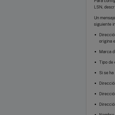
Para config
LSN, descr
Un mensaje
siguiente i
Direcció
origina 
Marca d
Tipo de
Si se ha
Direcció
Direcció
Direcció
Nombre 