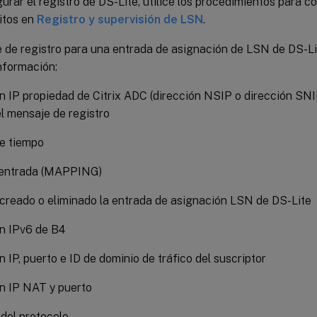
urar el registro de DS-Lite, utilice los procedimientos para co
itos en
Registro y supervisión de LSN
.
 de registro para una entrada de asignación de LSN de DS-Li
nformación:
n IP propiedad de Citrix ADC (dirección NSIP o dirección SNI
el mensaje de registro
e tiempo
 entrada (MAPPING)
 creado o eliminado la entrada de asignación LSN de DS-Lite
n IPv6 de B4
n IP, puerto e ID de dominio de tráfico del suscriptor
n IP NAT y puerto
del protocolo