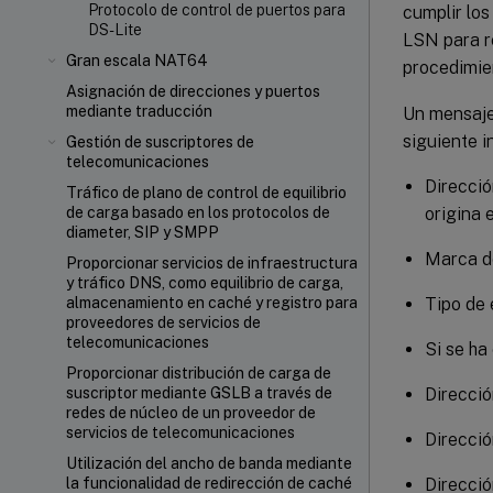
Protocolo de control de puertos para
cumplir los
DS-Lite
LSN para re
Gran escala NAT64
procedimie
Asignación de direcciones y puertos
mediante traducción
Un mensaje
siguiente i
Gestión de suscriptores de
telecomunicaciones
Direcció
Tráfico de plano de control de equilibrio
origina 
de carga basado en los protocolos de
diameter, SIP y SMPP
Marca d
Proporcionar servicios de infraestructura
y tráfico DNS, como equilibrio de carga,
Tipo de
almacenamiento en caché y registro para
proveedores de servicios de
telecomunicaciones
Si se ha
Proporcionar distribución de carga de
Direcció
suscriptor mediante GSLB a través de
redes de núcleo de un proveedor de
servicios de telecomunicaciones
Direcció
Utilización del ancho de banda mediante
Direcció
la funcionalidad de redirección de caché