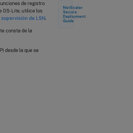
 funciones de registro
Registro de
NetScaler
información
DS-Lite, utilice los
Secure
de
Deployment
 supervisión de LSN
.
encabezado
Guide
HTTP
te consta de la
Registro
de IPFIX
P) desde la que se