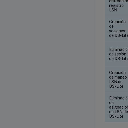
entrada d
registro
LSN
Creación
de
sesiones
de DS-Lit
Eliminaci
de sesión
de DS-Lit
Creación
de mapeo
LSN de
DS-Lite
Eliminaci
de
asignació
de LSN de
DS-Lite