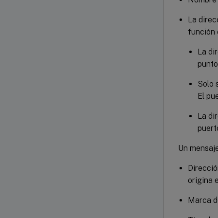
La direc
función 
La di
punto 
Solo 
El pu
La di
puert
Un mensaje 
Direcció
origina 
Marca d