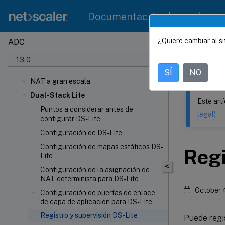
Documentación de producto
¿Quiere cambiar al si
ADC
Este contenid
13.0
NetSca
SÍ
NO
NAT a gran escala
Dual-Stack Lite
Este art
Puntos a considerar antes de
legal)
configurar DS-Lite
Configuración de DS-Lite
Configuración de mapas estáticos DS-
Regi
Lite
<
Configuración de la asignación de
NAT determinista para DS-Lite
October 
Configuración de puertas de enlace
de capa de aplicación para DS-Lite
Registro y supervisión DS-Lite
Puede regis