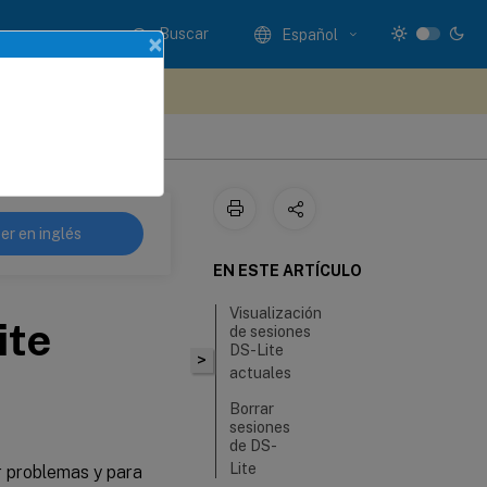
Buscar
Español
×
e sus comentarios aquí
 telecomunicaciones
er en inglés
EN ESTE ARTÍCULO
Visualización
ite
de sesiones
DS-Lite
>
actuales
Borrar
sesiones
de DS-
Lite
r problemas y para