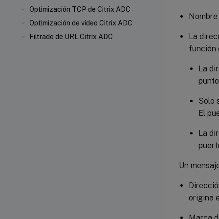
Optimización TCP de Citrix ADC
Nombre 
Optimización de vídeo Citrix ADC
La direc
Filtrado de URL Citrix ADC
función 
La di
punto 
Solo 
El pu
La di
puert
Un mensaje 
Direcció
origina 
Marca d