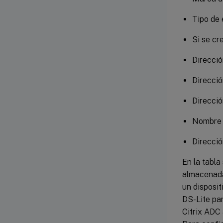
Tipo de
Si se cr
Direcció
Direcció
Direcció
Nombre 
Direcció
En la tabla
almacenadas
un disposit
DS-Lite par
Citrix ADC 