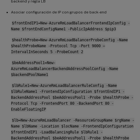
backend y regla LB
Asociar configuración de IP con grupos de back-end
$frontEndIP1=New-AzureRmLoadBalancerFrontendIpConfig -
Name $frontEndConfigName1 -PublicIpAddress $pip3
$healthProbe=New-AzureRmLoadBalancerProbeConfig -Name
$healthProbeName -Protocol Tcp -Port 9000 –
IntervalInSeconds 5 -ProbeCount 2
$beAddressPool1=New-
AzureRmLoadBalancerBackendAddressPoolConfig -Name
$backendPoolName1
$lbRule1=New-AzureRmLoadBalancerRuleConfig -Name
$lbRuleName1 -FrontendIpConfiguration $frontEndIP1 -
BackendAddressPool $beAddressPool1 -Probe $healthProbe -
Protocol Tcp -FrontendPort 80 -BackendPort 80 -
EnableFloatingIP
$lb=New-AzureRmLoadBalancer -ResourceGroupName $rgName -
Name $lbName -Location $locName -FrontendIpConfiguration
$frontEndIP1 -LoadBalancingRule $lbRule1 -
BackendAddressPool $beAddressPool1 -Probe $healthProbe