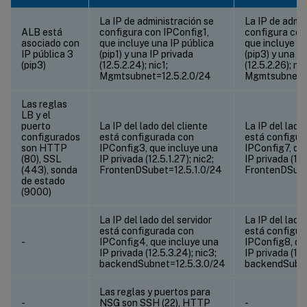
La IP de administración se
La IP de admin
ALB está
configura con IPConfig1,
configura con
asociado con
que incluye una IP pública
que incluye un
IP pública 3
(pip1) y una IP privada
(pip3) y una I
(pip3)
(12.5.2.24); nic1;
(12.5.2.26); ni
Mgmtsubnet=12.5.2.0/24
Mgmtsubnet=1
Las reglas
LB y el
puerto
La IP del lado del cliente
La IP del lado
configurados
está configurada con
está configur
son HTTP
IPConfig3, que incluye una
IPConfig7, qu
(80), SSL
IP privada (12.5.1.27); nic2;
IP privada (12.
(443), sonda
FrontenDSubet=12.5.1.0/24
FrontenDSube
de estado
(9000)
La IP del lado del servidor
La IP del lado
está configurada con
está configur
-
IPConfig4, que incluye una
IPConfig8, qu
IP privada (12.5.3.24); nic3;
IP privada (12.
backendSubnet=12.5.3.0/24
backendSubne
Las reglas y puertos para
-
NSG son SSH (22), HTTP
-