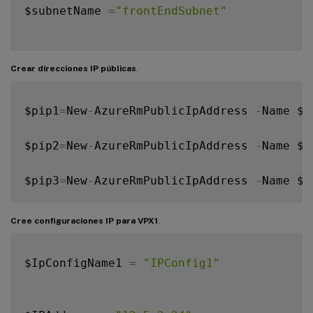
$subnetName 
=
"frontEndSubnet"
\$subnet1
=
\$vnet
.
Subnets
|
?
{
\$\_
.
Name 
-
eq 
Crear direcciones IP públicas
.
$pip1
=
New
-
AzureRmPublicIpAddress 
-
Name $p
$subnetName
=
"backEndSubnet"
$pip2
=
New
-
AzureRmPublicIpAddress 
-
Name $p
\$subnet2
=
\$vnet
.
Subnets
|
?
{
\$\_
.
Name 
-
eq 
$pip3
=
New
-
AzureRmPublicIpAddress 
-
Name $p
$subnetName
=
"mgmtSubnet"
Cree configuraciones IP para VPX1
.
$IpConfigName1 
=
"IPConfig1"
\$subnet3
=
\$vnet
.
Subnets
|
?
{
\$\_
.
Name 
-
eq 