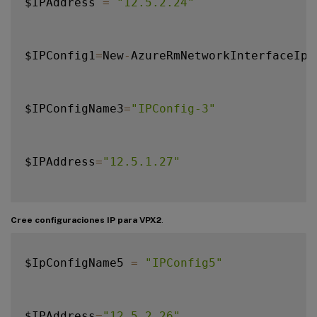
$IPAddress 
=
"12.5.2.24"
$IPConfig1
=
New
-
AzureRmNetworkInterfaceIpC
$IPConfigName3
=
"IPConfig-3"
$IPAddress
=
"12.5.1.27"
$IPConfig3
=
New
-
AzureRmNetworkInterfaceIpC
Cree configuraciones IP para VPX2
.
$IpConfigName5 
=
"IPConfig5"
$IPConfigName4 
=
"IPConfig-4"
$IPAddress
=
"12.5.2.26"