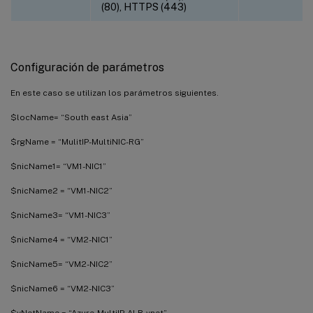
(80), HTTPS (443)
Configuración de parámetros
En este caso se utilizan los parámetros siguientes.
$locName= “South east Asia”
$rgName = “MulitIP-MultiNIC-RG”
$nicName1= “VM1-NIC1”
$nicName2 = “VM1-NIC2”
$nicName3= “VM1-NIC3”
$nicName4 = “VM2-NIC1”
$nicName5= “VM2-NIC2”
$nicName6 = “VM2-NIC3”
$vNetName = “Azure-MultiIP-ALB-vnet”