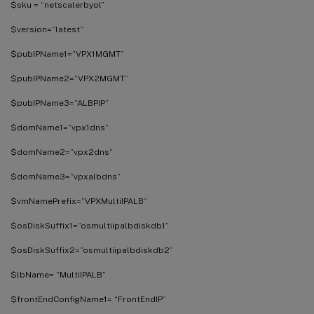
$sku = “netscalerbyol”
$version=”latest”
$pubIPName1=”VPX1MGMT”
$pubIPName2=”VPX2MGMT”
$pubIPName3=”ALBPIP”
$domName1=”vpx1dns”
$domName2=”vpx2dns”
$domName3=”vpxalbdns”
$vmNamePrefix=”VPXMultiIPALB”
$osDiskSuffix1=”osmultiipalbdiskdb1”
$osDiskSuffix2=”osmultiipalbdiskdb2”
$lbName= “MultiIPALB”
$frontEndConfigName1= “FrontEndIP”