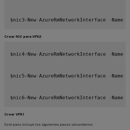
$IPAddress
=
"12.5.3.28"
$nic3
=
New
-
AzureRmNetworkInterface 
-
Name $
$IPConfig8
=
New
-
AzureRmNetworkInterfaceIpC
Crear NIC para VPX2
.
$nic4
=
New
-
AzureRmNetworkInterface 
-
Name $
$nic5
=
New
-
AzureRmNetworkInterface 
-
Name $
$nic6
=
New
-
AzureRmNetworkInterface 
-
Name $
Crear VPX1
.
Este paso incluye los siguientes pasos secundarios: