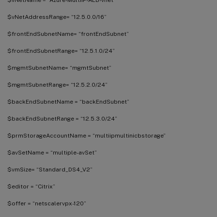
$vNetAddressRange= “12.5.0.0/16”
$frontEndSubnetName= “frontEndSubnet”
$frontEndSubnetRange= “12.5.1.0/24”
$mgmtSubnetName= “mgmtSubnet”
$mgmtSubnetRange= “12.5.2.0/24”
$backEndSubnetName = “backEndSubnet”
$backEndSubnetRange = “12.5.3.0/24”
$prmStorageAccountName = “multiipmultinicbstorage”
$avSetName = “multiple-avSet”
$vmSize= “Standard_DS4_V2”
$editor = “Citrix”
$offer = “netscalervpx-120”