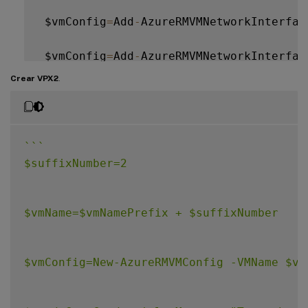
 $vmConfig
=
Add
-
AzureRMVMNetworkInterfac
 $vmConfig
=
Add
-
AzureRMVMNetworkInterfac
Crear VPX2
.
 $vmConfig
=
Add
-
AzureRMVMNetworkInterfac
 $osDiskName
=
$vmName 
+
"-"
+
 $osDiskSuff
`
`
`
 $osVhdUri
=
$prmStorageAccount
.
PrimaryEn
$suffixNumber=2

 $vmConfig
=
Set
-
AzureRMVMOSDisk 
-
VM
 $vmC
$vmName=$vmNamePrefix + $suffixNumber

 Set
-
AzureRmVMPlan 
-
VM
 $vmConfig 
-
Publi
$vmConfig=New-AzureRMVMConfig -VMName $vm
 New
-
AzureRMVM 
-
VM
 $vmConfig 
-
ResourceG