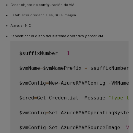
Crear objeto de configuración de VM
Establecer credenciales, SO e imagen
Agregar NIC
Especificar el disco del sistema operativo y crear VM
 $suffixNumber 
=
1
 $vmName
=
$vmNamePrefix 
+
 $suffixNumber

 $vmConfig
=
New
-
AzureRMVMConfig 
-
VMName 
 $cred
=
Get
-
Credential 
-
Message 
"Type th
 $vmConfig
=
Set
-
AzureRMVMOperatingSystem
 $vmConfig
=
Set
-
AzureRMVMSourceImage 
-
VM