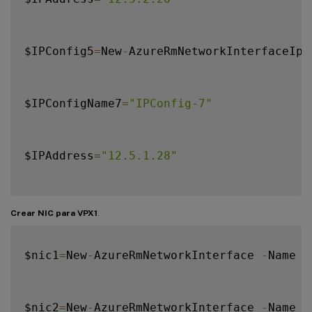
$IPAddress 
=
"12.5.3.24"
$IPConfig5
=
New
-
AzureRmNetworkInterfaceIpC
$IPConfig4 
=
 New
-
AzureRmNetworkInterfaceI
$IPConfigName7
=
"IPConfig-7"
$IPAddress
=
"12.5.1.28"
$IPConfig7
=
New
-
AzureRmNetworkInterfaceIpC
Crear NIC para VPX1
.
$nic1
=
New
-
AzureRmNetworkInterface 
-
Name $
$IPConfigName8
=
"IPConfig-8"
$nic2
=
New
-
AzureRmNetworkInterface 
-
Name $