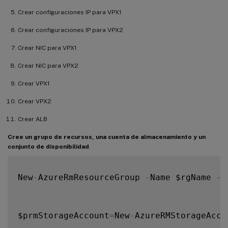
Crear configuraciones IP para VPX1
Crear configuraciones IP para VPX2
Crear NIC para VPX1
Crear NIC para VPX2
Crear VPX1
Crear VPX2
Crear ALB
Cree un grupo de recursos, una cuenta de almacenamiento y un
conjunto de disponibilidad
.
New
-
AzureRmResourceGroup 
-
Name $rgName 
-
L
$prmStorageAccount
=
New
-
AzureRMStorageAcco