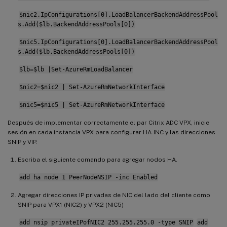
$nic2.IpConfigurations[0].LoadBalancerBackendAddressPool
s.Add($lb.BackendAddressPools[0])
$nic5.IpConfigurations[0].LoadBalancerBackendAddressPool
s.Add($lb.BackendAddressPools[0])
$lb=$lb |Set-AzureRmLoadBalancer
$nic2=$nic2 | Set-AzureRmNetworkInterface
$nic5=$nic5 | Set-AzureRmNetworkInterface
Después de implementar correctamente el par Citrix ADC VPX, inicie
sesión en cada instancia VPX para configurar HA-INC y las direcciones
SNIP y VIP.
Escriba el siguiente comando para agregar nodos HA.
add ha node 1 PeerNodeNSIP -inc Enabled
Agregar direcciones IP privadas de NIC del lado del cliente como
SNIP para VPX1 (NIC2) y VPX2 (NIC5)
add nsip privateIPofNIC2 255.255.255.0 -type SNIP
add