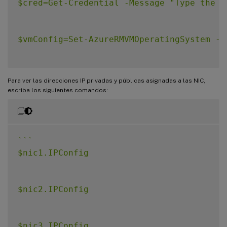
$cred=Get-Credential -Message "Type the n
$vmConfig=Set-AzureRMVMOperatingSystem -V
$vmConfig=Set-AzureRMVMSourceImage -VM $v
Para ver las direcciones IP privadas y públicas asignadas a las NIC,
escriba los siguientes comandos:
$vmConfig=Add-AzureRMVMNetworkInterface -
`
`
`
$vmConfig=Add-AzureRMVMNetworkInterface -
$nic1.IPConfig

$vmConfig=Add-AzureRMVMNetworkInterface -
$nic2.IPConfig

$osDiskName=$vmName + "-" + $osDiskSuffix2
$nic3.IPConfig
