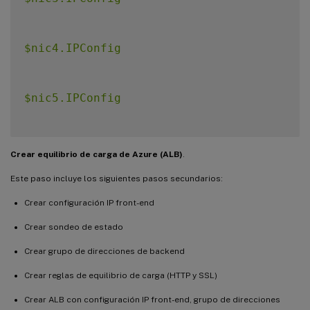
$osVhdUri=$prmStorageAccount.PrimaryEndpo
$nic4.IPConfig

$vmConfig=Set-AzureRMVMOSDisk -VM $vmConf
$nic5.IPConfig

Set-AzureRmVMPlan -VM $vmConfig -Publishe
$nic6.IPConfig

Crear equilibrio de carga de Azure (ALB)
.
<!--NeedCopy--> 
`
`
`
Este paso incluye los siguientes pasos secundarios:
New-AzureRMVM -VM $vmConfig -ResourceGrou
Crear configuración IP front-end
<!--NeedCopy--> 
`
`
`
Crear sondeo de estado
Crear grupo de direcciones de backend
Crear reglas de equilibrio de carga (HTTP y SSL)
Crear ALB con configuración IP front-end, grupo de direcciones