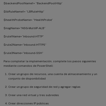
$backendPoolName1= “BackendPoolHttp”
$lbRuleName1= “LBRuleHttp”
$healthProbeName= “HealthProbe”
$nsgName=”NSG-MultiIP-ALB”
$rule1Name=”Inbound-HTTP”
$rule2Name=”Inbound-HTTPS”
$rule3Name=”Inbound-SSH”
Para completar la implementación, complete los pasos siguientes
mediante comandos de PowerShell:
Crear un grupo de recursos, una cuenta de almacenamiento y un
conjunto de disponibilidad
Crear un grupo de seguridad de red y agregar reglas
Crear una red virtual y tres subredes
Crear direcciones IP públicas