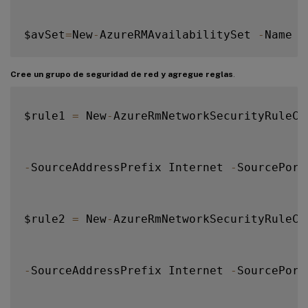
$avSet
=
New
-
AzureRMAvailabilitySet 
-
Name $
Cree un grupo de seguridad de red y agregue reglas
.
$rule1 
=
 New
-
AzureRmNetworkSecurityRuleCo
-
SourceAddressPrefix Internet 
-
SourcePort
$rule2 
=
 New
-
AzureRmNetworkSecurityRuleCo
-
SourceAddressPrefix Internet 
-
SourcePort