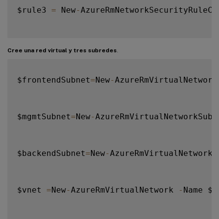
$rule3 
=
 New
-
AzureRmNetworkSecurityRuleCo
-
SourceAddressPrefix Internet 
-
SourcePort
Cree una red virtual y tres subredes
.
$frontendSubnet
=
New
-
AzureRmVirtualNetwork
$nsg 
=
 New
-
AzureRmNetworkSecurityGroup 
-
R
$mgmtSubnet
=
New
-
AzureRmVirtualNetworkSubn
$backendSubnet
=
New
-
AzureRmVirtualNetworkS
$vnet 
=
New
-
AzureRmVirtualNetwork 
-
Name $v