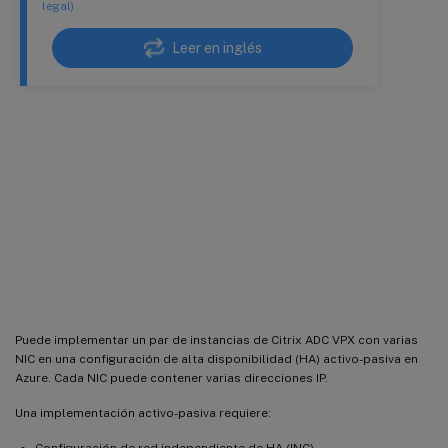
legal)
Leer en inglés
Configurar una configuración de
alta disponibilidad con varias
direcciones IP y NIC mediante
comandos de PowerShell
Puede implementar un par de instancias de Citrix ADC VPX con varias
NIC en una configuración de alta disponibilidad (HA) activo-pasiva en
Azure. Cada NIC puede contener varias direcciones IP.
Una implementación activo-pasiva requiere:
Configuración de red independiente de HA (INC)