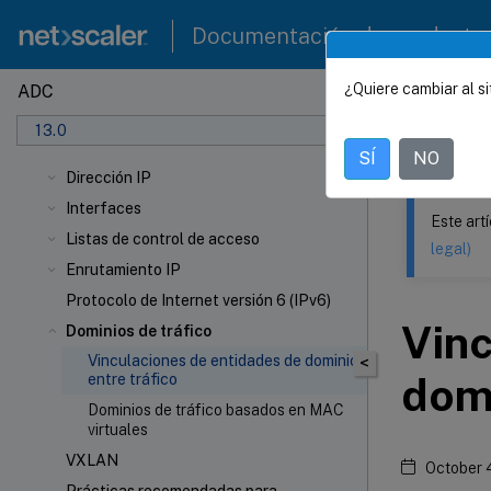
Documentación de producto
¿Quiere cambiar al si
ADC
Este contenid
13.0
NetSca
SÍ
NO
Dirección IP
Interfaces
Este art
Listas de control de acceso
legal)
Enrutamiento IP
Protocolo de Internet versión 6 (IPv6)
Vinc
Dominios de tráfico
Vinculaciones de entidades de dominio
<
domi
entre tráfico
Dominios de tráfico basados en MAC
virtuales
VXLAN
October 