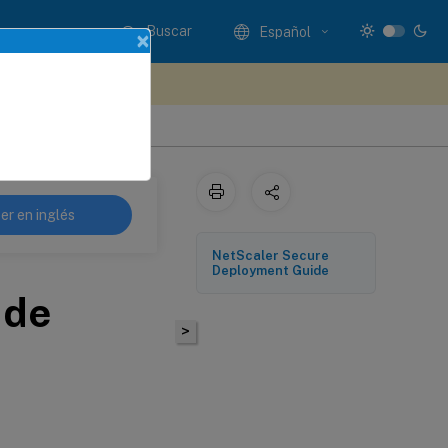
Buscar
Español
×
e sus comentarios aquí
er en inglés
NetScaler Secure
Deployment Guide
 de
>