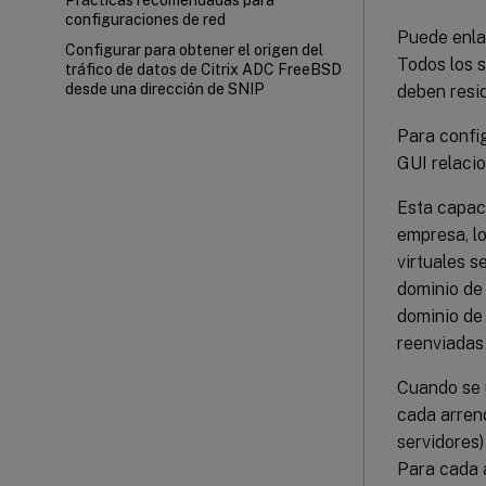
Prácticas recomendadas para
configuraciones de red
Puede enlaz
Configurar para obtener el origen del
Todos los s
tráfico de datos de Citrix ADC FreeBSD
desde una dirección de SNIP
deben resid
Para config
GUI relaci
Esta capaci
empresa, lo
virtuales s
dominio de 
dominio de 
reenviadas 
Cuando se u
cada arrend
servidores)
Para cada a