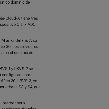
 único dominio de
le-Cloud-A tiene tres
ispositivo Citrix ADC
Al arrendatario A se
inio 30. Los servidores
den en el dominio de
 LBVS-1 y LBVS-2 se
tá configurado para
tráfico 20. LBVS-2, en
 servidores S3 y S4, que
a Internet para