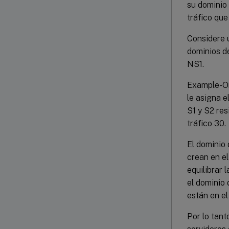
su dominio 
tráfico que
Considere 
dominios de
NS1.
Example-Or
le asigna e
S1 y S2 res
tráfico 30.
El dominio 
crean en el
equilibrar 
el dominio 
están en el
Por lo tant