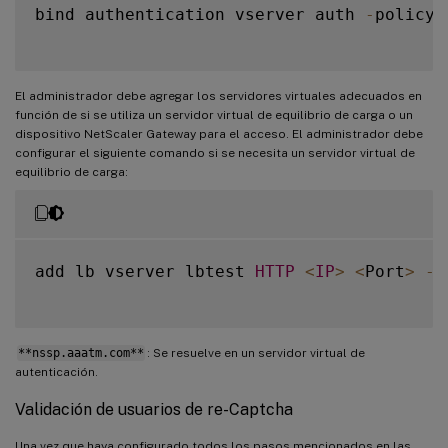
bind authentication vserver auth 
-
policy 
El administrador debe agregar los servidores virtuales adecuados en
función de si se utiliza un servidor virtual de equilibrio de carga o un
dispositivo NetScaler Gateway para el acceso. El administrador debe
configurar el siguiente comando si se necesita un servidor virtual de
equilibrio de carga:
add lb vserver lbtest 
HTTP
<
IP
>
<
Port
>
-
a
**nssp.aaatm.com**
: Se resuelve en un servidor virtual de
autenticación.
Validación de usuarios de re-Captcha
Una vez que haya configurado todos los pasos mencionados en las