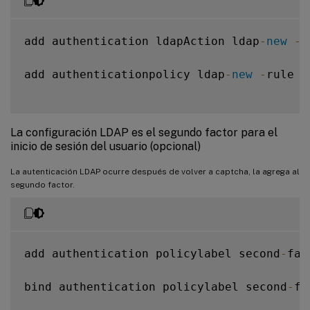
add authentication ldapAction ldap
-
new
-
s
add authenticationpolicy ldap
-
new
-
rule 
t
La configuración LDAP es el segundo factor para el
inicio de sesión del usuario (opcional)
La autenticación LDAP ocurre después de volver a captcha, la agrega al
segundo factor.
add authentication policylabel second
-
fac
bind authentication policylabel second
-
fa