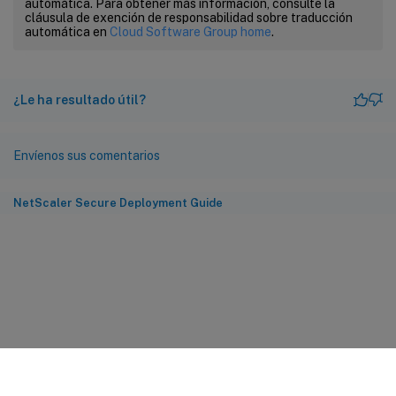
automática. Para obtener más información, consulte la
cláusula de exención de responsabilidad sobre traducción
automática en
Cloud Software Group home
.
¿Le ha resultado útil?
Envíenos sus comentarios
NetScaler Secure Deployment Guide