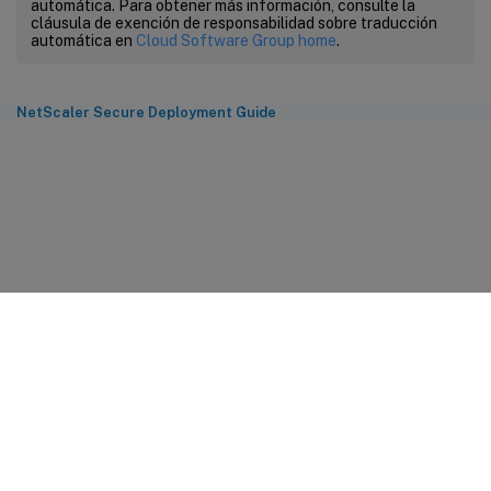
automática. Para obtener más información, consulte la
cláusula de exención de responsabilidad sobre traducción
automática en
Cloud Software Group home
.
NetScaler Secure Deployment Guide
Comentarios sobre el sitio
Sus opciones de privacidad
Condiciones legales y de
privacidad
Preferencias de cookies
docs.cloud.com
© 1999-
2026
Cloud Software Group, Inc. All rights reserved.