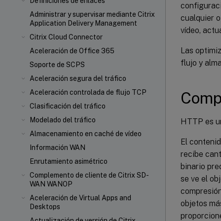
Definiciones de enlaces
configuraci
Administrar y supervisar mediante Citrix
cualquier o
Application Delivery Management
vídeo, actu
Citrix Cloud Connector
Las optimi
Aceleración de Office 365
flujo y al
Soporte de SCPS
Aceleración segura del tráfico
Aceleración controlada de flujo TCP
Comp
Clasificación del tráfico
Modelado del tráfico
HTTP es un
Almacenamiento en caché de vídeo
El contenid
Información WAN
recibe can
Enrutamiento asimétrico
binario pre
Complemento de cliente de Citrix SD-
se ve el o
WAN WANOP
compresión
Aceleración de Virtual Apps and
objetos má
Desktops
proporcione
Actualización de versión de Citrix