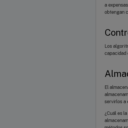
a expensas 
obtengan cu
Contr
Los algori
capacidad d
Almac
El almacena
almacenami
servirlos a
¿Cuál es l
almacenami
métodos so