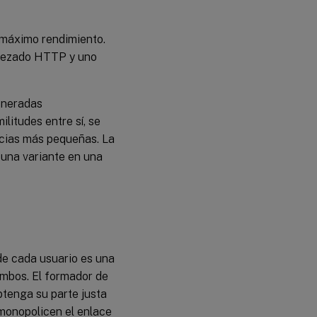
 máximo rendimiento.
cabezado HTTP y uno
eneradas
litudes entre sí, se
ncias más pequeñas. La
 una variante en una
 de cada usuario es una
mbos. El formador de
tenga su parte justa
 monopolicen el enlace