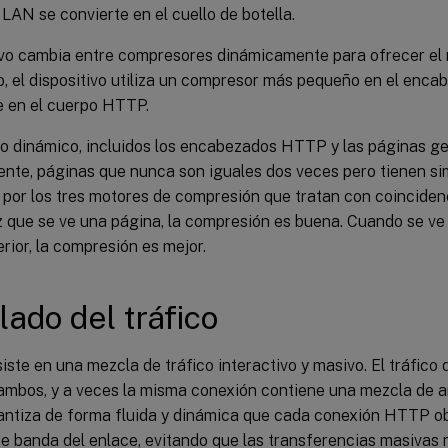
a LAN se convierte en el cuello de botella.
tivo cambia entre compresores dinámicamente para ofrecer el
o, el dispositivo utiliza un compresor más pequeño en el en
 en el cuerpo HTTP.
do dinámico, incluidos los encabezados HTTP y las páginas g
te, páginas que nunca son iguales dos veces pero tienen simi
por los tres motores de compresión que tratan con coincide
z que se ve una página, la compresión es buena. Cuando se ve
rior, la compresión es mejor.
ado del tráfico
te en una mezcla de tráfico interactivo y masivo. El tráfico
ambos, y a veces la misma conexión contiene una mezcla de a
rantiza de forma fluida y dinámica que cada conexión HTTP ob
de banda del enlace, evitando que las transferencias masivas