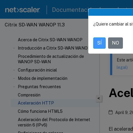
Documentación de producto
¿Quiere cambiar al si
Citrix SD-WAN WANOP 11.3
Este contenid
Citrix
Acerca de Citrix SD-WAN WANOP
SÍ
NO
Introducción a Citrix SD-WAN WANOP
Procedimiento de actualización de
Este art
WANOP SD-WAN
legal)
Configuración inicial
Modos de implementación
Preguntas frecuentes
Ace
Compresión
<
Aceleración HTTP
Cómo funciona HTML5
April 9, 
Aceleración del Protocolo de Internet
versión 6 (IPv6)
El acelera