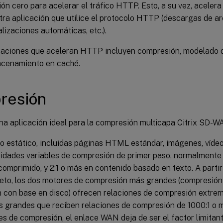
ón cero para acelerar el tráfico HTTP. Esto, a su vez, acelera
tra aplicación que utilice el protocolo HTTP (descargas de ar
alizaciones automáticas, etc.).
zaciones que aceleran HTTP incluyen compresión, modelado del
macenamiento en caché.
resión
a aplicación ideal para la compresión multicapa Citrix SD
o estático, incluidas páginas HTML estándar, imágenes, vídeo 
tidades variables de compresión de primer paso, normalmente 
comprimido, y 2:1 o más en contenido basado en texto. A parti
bjeto, los dos motores de compresión más grandes (compresió
 con base en disco) ofrecen relaciones de compresión extre
s grandes que reciben relaciones de compresión de 1000:1 o m
s de compresión, el enlace WAN deja de ser el factor limitante 