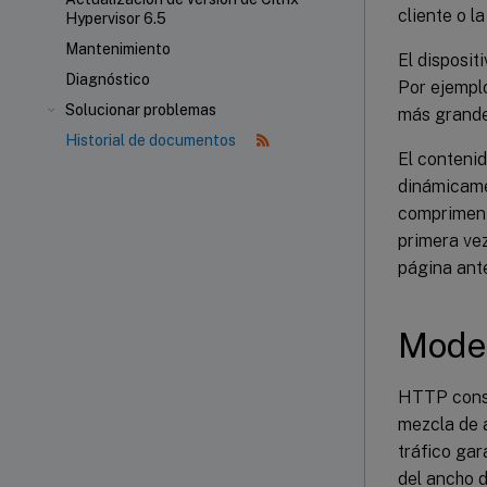
cliente o l
Hypervisor 6.5
Mantenimiento
El disposi
Diagnóstico
Por ejempl
Solucionar problemas
más grande
Historial de documentos
El conteni
dinámicamen
comprimen 
primera ve
página ante
Model
HTTP consis
mezcla de 
tráfico ga
del ancho 