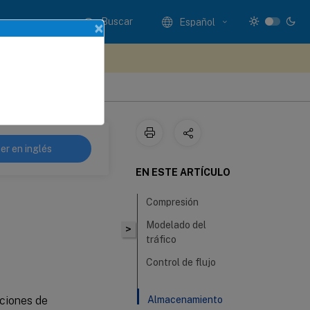
Buscar
Español
×
e sus comentarios aquí
er en inglés
EN ESTE ARTÍCULO
Compresión
Modelado del
>
tráfico
Control de flujo
ciones de
Almacenamiento