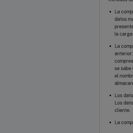
La compr
datos má
presente
la carga 
La compr
anterior
compres
se sabe 
el nombr
almacen
Los dato
Los dato
cliente.
La compr