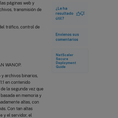
en caché de
 las páginas web y
vídeo
¿Le ha
chivos, transmisión de
resultado
útil?
 tráfico, control de
Envíenos sus
comentarios
NetScaler
Secure
Deployment
-WAN WANOP.
Guide
y archivos binarios,
1:1 en contenido
r de la segunda vez que
n basada en memoria y
madamente altas, con
ás. Con tan altas
y el servidor, el