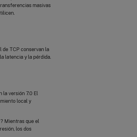
 transferencias masivas
ilicen.
el de TCP conservan la
a latencia y la pérdida.
la versión 7.0 El
miento local y
n? Mientras que el
esión, los dos