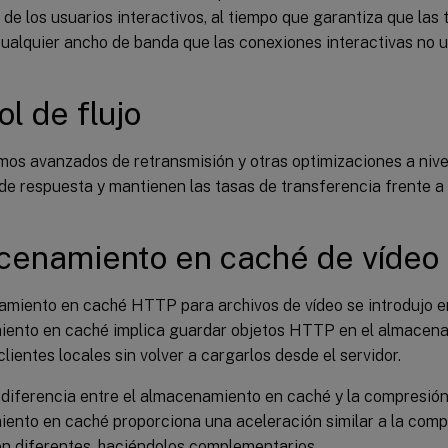
de los usuarios interactivos, al tiempo que garantiza que las
alquier ancho de banda que las conexiones interactivas no ut
ol de flujo
tmos avanzados de retransmisión y otras optimizaciones a niv
e respuesta y mantienen las tasas de transferencia frente a l
enamiento en caché de vídeo
miento en caché HTTP para archivos de vídeo se introdujo en 
ento en caché implica guardar objetos HTTP en el almacena
 clientes locales sin volver a cargarlos desde el servidor.
a diferencia entre el almacenamiento en caché y la compresió
ento en caché proporciona una aceleración similar a la compr
n diferentes, haciéndolos complementarios.