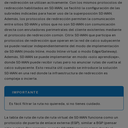
de redirección se utilizan activamente. Con los mismos protocolos de
redirección habilitados en SD-WAN, se facilitó la configuración de las
subredes indicadas para hacer uso de la superposición SD-WAN.
Además, los protocolos de redirección permiten la comunicación
entre sitios SD-WAN y sitios que no son SD-WAN con comunicación
directa con enrutadores perimetrales del cliente existentes mediante
el protocolo de redirección común. Citrix SD-WAN que participa en
protocolos de redirección que operan en la red de calco subyacente
se puede realizar independientemente del modo de implementación
de SD-WAN (modo Inline, modo Inline virtual o modo Edge/Gateway).
Además, SD-WAN se puede implementar en modo «solo aprendizaje»,
donde SD-WAN puede recibir rutas pero no anunciar rutas de vuelta al
calco subyacente. Esto resulta útil cuando se introduce la solución
SD-WAN en una red donde la infraestructura de redirección es
compleja o incierta.
IMPORTANTE
Es fácil filtrar la ruta no quiereda, si no tienes cuidado.
La tabla de ruta de ruta de ruta virtual de SD-WAN funciona como un
protocolo de puerta de enlace externa (EGP), similar a BGP (pensar