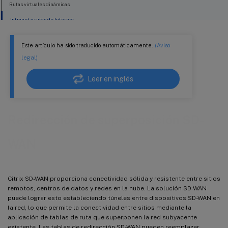
Rutas virtuales dinámicas
Intranet y rutas de Internet
Este artículo ha sido traducido automáticamente.
(Aviso
legal)
Leer en inglés
Redirección de superposición SD-
WAN
Citrix SD-WAN proporciona conectividad sólida y resistente entre sitios
remotos, centros de datos y redes en la nube. La solución SD-WAN
puede lograr esto estableciendo túneles entre dispositivos SD-WAN en
la red, lo que permite la conectividad entre sitios mediante la
aplicación de tablas de ruta que superponen la red subyacente
existente. Las tablas de redirección SD-WAN pueden reemplazar