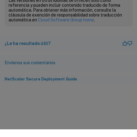
Las versiones en otros idiomas se ofrecen solo como
referencia y pueden incluir contenido traducido de forma
automática. Para obtener más información, consulte la
cláusula de exención de responsabilidad sobre traducción
automática en
Cloud Software Group home
.
¿Le ha resultado útil?
Envíenos sus comentarios
NetScaler Secure Deployment Guide