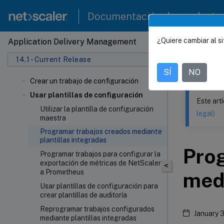
Documentación de producto
¿Quiere cambiar al si
Application Delivery Management
Este contenid
14.1 - Current Release
NetSca
SÍ
NO
Crear un trabajo de configuración
Usar plantillas de configuración
Este art
Utilizar la plantilla de configuración
legal)
maestra
Programar trabajos creados mediante
plantillas integradas
Pro
Programar trabajos para configurar la
exportación de métricas de NetScaler
<
a Prometheus
medi
Usar plantillas de configuración para
crear plantillas de auditoría
Reprogramar trabajos configurados
January 
mediante plantillas integradas