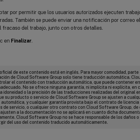
tar por permitir que los usuarios autorizados ejecuten trabaj
radas. También se puede enviar una notificación por correo el
l fracaso del trabajo, junto con otros detalles.
ic en
Finalizar
.
 oficial de este contenido está en inglés. Para mayor comodidad, parte 
ión de Cloud Software Group solo tiene traducción automática. Clo
rolar el contenido con traducción automática, que puede contener err
adecuado. No se ofrece ninguna garantía, ni implícita ni explícita, en c
 la idoneidad o la precisión de las traducciones realizadas del original e
que su producto o servicio de Cloud Software Group se ajusten a cualq
automática, y cualquier garantía provista bajo el contrato de licencia d
s de servicio, o cualquier otro contrato con Cloud Software Group, de 
e ajusten a la documentación no se aplicará en cuanto dicha document
mente. Cloud Software Group no se hace responsable de los daños o
gir del uso del contenido traducido automáticamente.