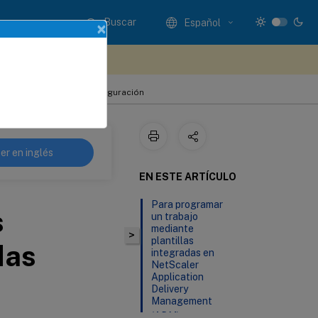
Buscar
Español
×
e sus comentarios aquí
bajos y plantillas de configuración
er en inglés
EN ESTE ARTÍCULO
Para programar
s
un trabajo
mediante
>
plantillas
das
integradas en
NetScaler
Application
Delivery
Management
(ADM)