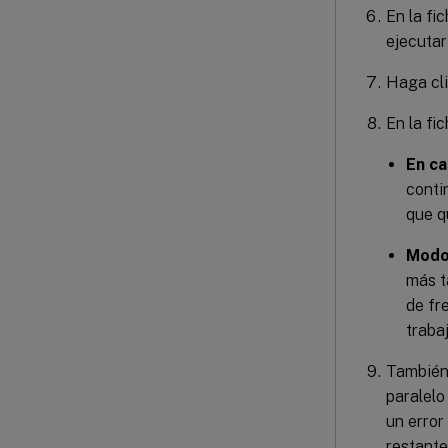
En la fi
ejecutar
Haga cl
En la fi
En c
conti
que q
Modo
más t
de fr
trabaj
También 
paralelo
un error
restante