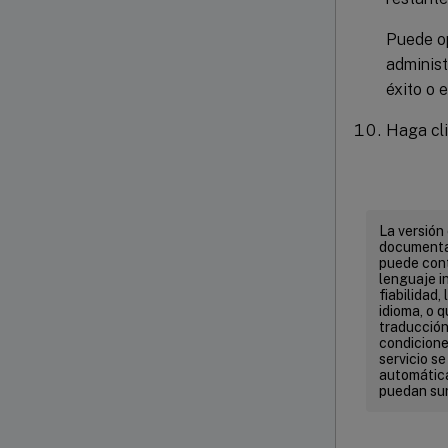
Puede op
administ
éxito o e
Haga cl
La versión
documentac
puede cont
lenguaje in
fiabilidad,
idioma, o 
traducción 
condicione
servicio s
automática
puedan sur