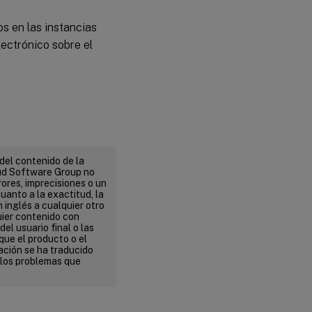
os en las instancias
ectrónico sobre el
del contenido de la
ud Software Group no
ores, imprecisiones o un
uanto a la exactitud, la
n inglés a cualquier otro
uier contenido con
el usuario final o las
que el producto o el
ación se ha traducido
 los problemas que