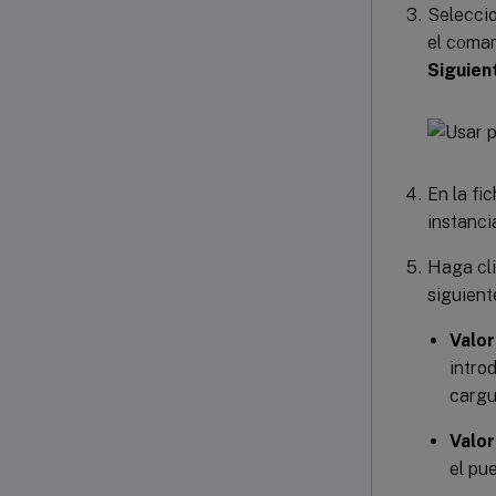
Selecci
el coma
Siguien
En la fi
instanci
Haga cl
siguient
Valor
intro
cargu
Valor
el pue