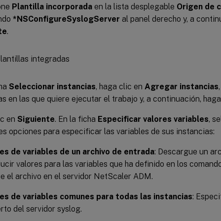
one
Plantilla incorporada
en la lista desplegable
Origen de c
ndo
*NSConfigureSyslogServer
al panel derecho y, a contin
te
.
cha
Seleccionar instancias
, haga clic en
Agregar instancias
as en las que quiere ejecutar el trabajo y, a continuación, haga
ic en
Siguiente
. En la ficha
Especificar valores variables
, s
es opciones para especificar las variables de sus instancias:
es de variables de un archivo de entrada
: Descargue un ar
ducir valores para las variables que ha definido en los comand
e el archivo en el servidor NetScaler ADM.
es de variables comunes para todas las instancias
: Especi
rto del servidor syslog.