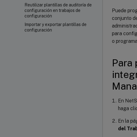
Reutilizar plantillas de auditoría de
Puede progr
configuración en trabajos de
configuración
conjunto d
Importar y exportar plantillas de
administrad
configuración
para confi
o programar
Para 
integ
Mana
En NetS
haga cli
En la p
del Tra