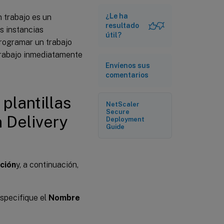
¿Le ha
 trabajo es un
resultado
s instancias
útil?
 programar un trabajo
 trabajo inmediatamente
Envíenos sus
comentarios
plantillas
NetScaler
Secure
 Delivery
Deployment
Guide
ción
y, a continuación,
especifique el
Nombre