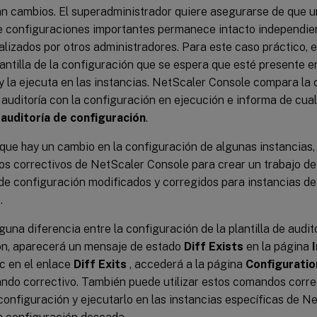
an cambios. El superadministrador quiere asegurarse de que 
e configuraciones importantes permanece intacto independie
lizados por otros administradores. Para este caso práctico, 
antilla de la configuración que se espera que esté presente e
 la ejecuta en las instancias. NetScaler Console compara la 
e auditoría con la configuración en ejecución e informa de cua
e
auditoría de configuración
.
que hay un cambio en la configuración de algunas instancias,
s correctivos de NetScaler Console para crear un trabajo de
e configuración modificados y corregidos para instancias d
.
lguna diferencia entre la configuración de la plantilla de audit
ón, aparecerá un mensaje de estado
Diff Exists
en la página
ic en el enlace
Diff Exits
, accederá a la página
Configuratio
ando correctivo. También puede utilizar estos comandos corre
configuración y ejecutarlo en las instancias específicas de N