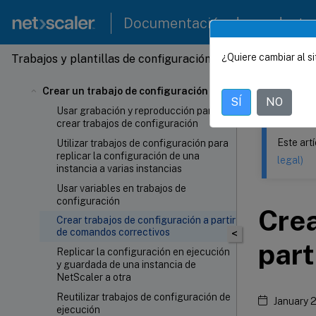
Documentación de producto
¿Quiere cambiar al si
Trabajos y plantillas de configuración
Este contenid
Crear un trabajo de configuración
Servic
SÍ
NO
Usar grabación y reproducción para
crear trabajos de configuración
Este art
Utilizar trabajos de configuración para
replicar la configuración de una
legal)
instancia a varias instancias
Usar variables en trabajos de
configuración
Crea
Crear trabajos de configuración a partir
de comandos correctivos
<
part
Replicar la configuración en ejecución
y guardada de una instancia de
NetScaler a otra
Reutilizar trabajos de configuración de
January 
ejecución