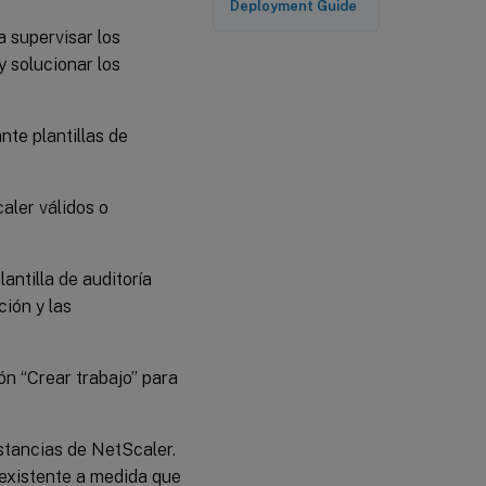
Deployment Guide
a supervisar los
 solucionar los
nte plantillas de
aler válidos o
antilla de auditoría
ción y las
ón “Crear trabajo” para
stancias de NetScaler.
 existente a medida que