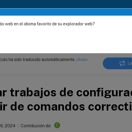
s
tio web en el idioma favorito de su explorador web?
o se ha traducido automáticamente de forma dinámica.
Enví
io NetScaler Console
Trabajos y plantillas de configuración
ículo ha sido traducido automáticamente.
(Aviso
Le
r trabajos de configura
ir de comandos correct
C
26, 2024
Contribución de: