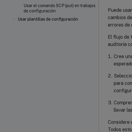
Usar el comando SCP (put) en trabajos
Puede usar 
de configuración
cambios de 
Usar plantillas de configuración
errores de 
El flujo de
auditoría c
Cree una
esperado
Seleccio
para com
configu
Comprend
llevar l
Considere u
Todos estos