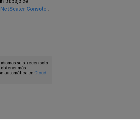
n trabajo de
n NetScaler Console
.
 idiomas se ofrecen solo
a obtener más
ión automática en
Cloud