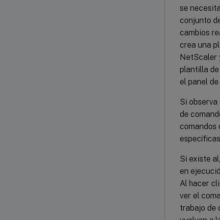
se necesit
conjunto d
cambios rea
crea una pl
NetScaler y
plantilla d
el panel d
Si observa 
de comando
comandos d
específicas
Si existe a
en ejecuci
Al hacer cl
ver el com
trabajo de 