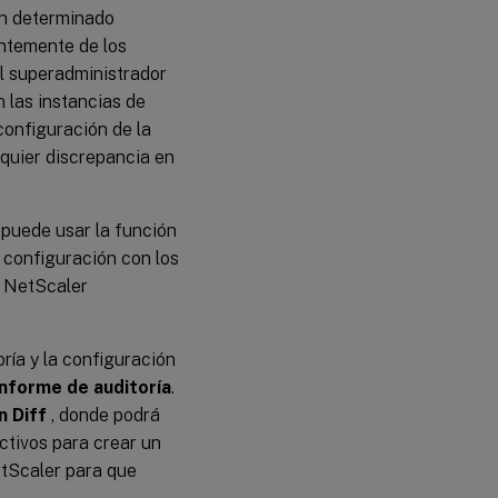
un determinado
ntemente de los
el superadministrador
n las instancias de
configuración de la
lquier discrepancia en
 puede usar la función
 configuración con los
e NetScaler
oría y la configuración
Informe de auditoría
.
n Diff
, donde podrá
ctivos para crear un
etScaler para que