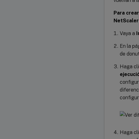
vuelvan a 
Para crear
NetScaler
Vaya a
I
En la p
de donut
Haga cli
ejecuci
configur
diferenc
configur
Haga cl