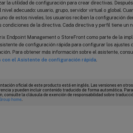
zar la utilidad de configuración para crear directivas. Después
al nivel adecuado: usuario, grupo, servidor virtual o global. Cu
 uno de estos niveles, los usuarios reciben la configuración dent
 condiciones de la directiva. Cada directiva y perfil tiene un 
itrix Endpoint Management o StoreFront como parte de la imp
 Asistente de configuración rápida para configurar los ajustes 
ción. Para obtener más información sobre el asistente, consu
s con el Asistente de configuración rápida
.
tación oficial de este producto está en inglés. Las versiones en otros
encia y pueden incluir contenido traducido de forma automática. Par
n, consulte la cláusula de exención de responsabilidad sobre traducc
Group home
.