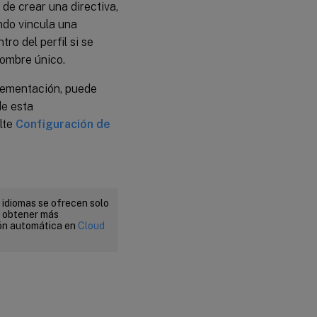
 de crear una directiva,
ando vincula una
ro del perfil si se
nombre único.
lementación, puede
de esta
lte
Configuración de
 idiomas se ofrecen solo
a obtener más
ión automática en
Cloud