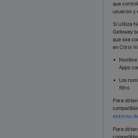
que control
usuarios y
Si utiliza 
Gateway se 
que sea co
en Citrix V
Nombre d
Apps co
Los nomb
filtro.
Para obten
compatible
entorno d
Para obten
compatible 