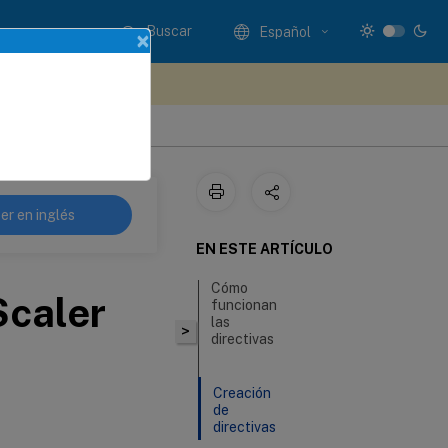
Buscar
Español
×
e sus comentarios aquí
sitivo NetScaler Gateway
er en inglés
EN ESTE ARTÍCULO
Cómo
Scaler
funcionan
las
>
directivas
Creación
de
directivas
en