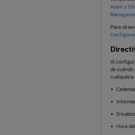
Apps y Cit
Managemen
Para obtene
Configurac
Directi
Al configur
de cuándo s
cualquiera 
Cadenas 
Informac
Encabez
Hora del