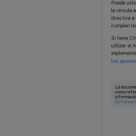
Puede utili
la vincula 
directiva a
cumplen las
Si tiene C
utilizar el
implementa
los ajuste
La documen
como refer
informació
Software 