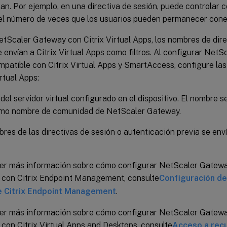
an. Por ejemplo, en una directiva de sesión, puede controlar c
 el número de veces que los usuarios pueden permanecer con
NetScaler Gateway con Citrix Virtual Apps, los nombres de dir
envían a Citrix Virtual Apps como filtros. Al configurar Net
mpatible con Citrix Virtual Apps y SmartAccess, configure las
irtual Apps:
el servidor virtual configurado en el dispositivo. El nombre se 
mo nombre de comunidad de NetScaler Gateway.
res de las directivas de sesión o autenticación previa se e
er más información sobre cómo configurar NetScaler Gatewa
 con Citrix Endpoint Management, consulte
Configuración de
e Citrix Endpoint Management
.
er más información sobre cómo configurar NetScaler Gatewa
con Citrix Virtual Apps and Desktops, consulte
Acceso a recu