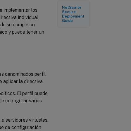
NetScaler
NetScaler
Gateway
 e implementar los
Secure
Deployment
rectiva individual
Guide
ndo se cumple un
nico y puede tener un
es denominados perfil.
aplicar la directiva.
íficos. El perfil puede
de configurar varias
 a servidores virtuales,
ipo de configuración