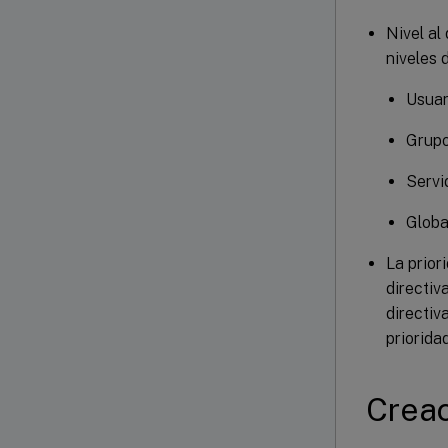
Nivel al
niveles 
Usuar
Grup
Servid
Globa
La prior
directiv
directiv
priorida
Creac