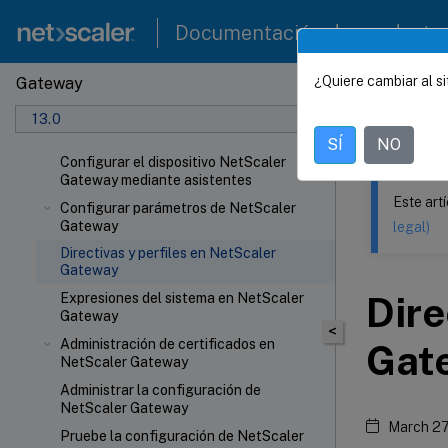
Documentación de producto
¿Quiere cambiar al si
Gateway
Este contenid
13.0
NetSca
SÍ
NO
Configurar el dispositivo NetScaler
Gateway mediante asistentes
Este art
Configurar parámetros de NetScaler
Gateway
legal)
Directivas y perfiles en NetScaler
Gateway
Dire
Expresiones del sistema en NetScaler
Gateway
<
Administración de certificados en
Gat
NetScaler Gateway
Administrar la configuración de
NetScaler Gateway
March 27
Pruebe la configuración de NetScaler