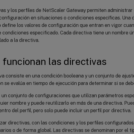
vas y los perfiles de NetScaler Gateway permiten administrar
configuración en situaciones o condiciones específicas. Una di
o define los valores de configuración que entran en vigor cua
e condiciones especificado. Cada directiva tiene un nombre ú
lado a la directiva.
funcionan las directivas
va consiste en una condición booleana y un conjunto de ajust
n se evalúa en tiempo de ejecución para determinar si se debe 
s un conjunto de configuraciones que utilizan parámetros espec
uier nombre y puede reutilizarlo en más de una directiva. Pue
ntro del perfil, pero solo puede incluir un perfil por directiva.
ar directivas, con las condiciones y los perfiles configurados,
arios o de forma global. Las directivas se denominan por el t