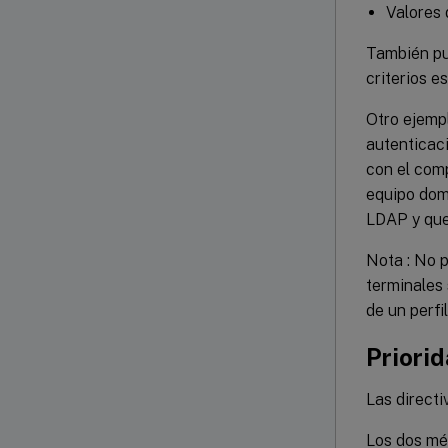
Valores 
También pue
criterios e
Otro ejempl
autenticaci
con el com
equipo dom
LDAP y que
Nota : No p
terminales 
de un perfi
Priorid
Las directi
Los dos mét