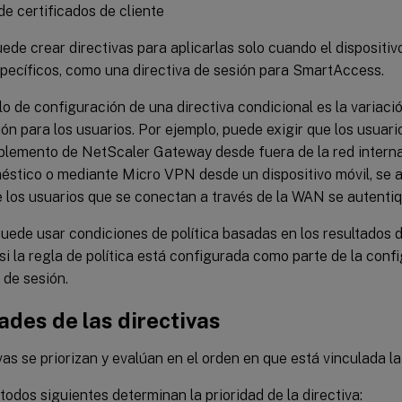
de certificados de cliente
de crear directivas para aplicarlas solo cuando el dispositi
specíficos, como una directiva de sesión para SmartAccess.
o de configuración de una directiva condicional es la variació
ón para los usuarios. Por ejemplo, puede exigir que los usuar
plemento de NetScaler Gateway desde fuera de la red intern
éstico o mediante Micro VPN desde un dispositivo móvil, se 
 los usuarios que se conectan a través de la WAN se autent
uede usar condiciones de política basadas en los resultados d
si la regla de política está configurada como parte de la con
l de sesión.
ades de las directivas
vas se priorizan y evalúan en el orden en que está vinculada la 
odos siguientes determinan la prioridad de la directiva: