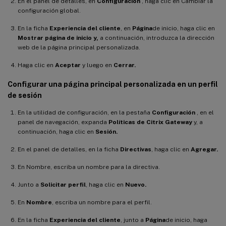
En el panel de detalles, en
Configuración
, haga clic en Cambiar la
configuración global.
En la ficha
Experiencia del cliente
, en
Página
de inicio, haga clic en
Mostrar página de inicio y,
a continuación, introduzca la dirección
web de la página principal personalizada.
Haga clic en
Aceptar
y luego en
Cerrar.
Configurar una página principal personalizada en un perfil
de sesión
En la utilidad de configuración, en la pestaña
Configuración
, en el
panel de navegación, expanda
Políticas de Citrix Gateway
y, a
continuación, haga clic en
Sesión.
En el panel de detalles, en la ficha
Directivas
, haga clic en
Agregar.
En Nombre, escriba un nombre para la directiva.
Junto a
Solicitar perfil
, haga clic en
Nuevo.
En
Nombre
, escriba un nombre para el perfil.
En la ficha
Experiencia del cliente
, junto a
Página
de inicio, haga