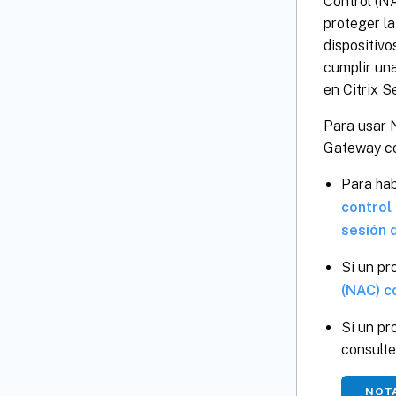
Control (N
proteger la
dispositiv
cumplir un
en Citrix 
Para usar 
Gateway co
Para hab
control
sesión 
Si un p
(NAC) c
Si un p
consult
NOT