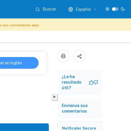
Buscar
Español
e sus comentarios aquí
er en inglés
¿Le ha
resultado
útil?
>
Envíenos sus
comentarios
NetScaler Secure