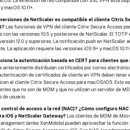
acOS. La extensión de red compatible con SSL VPN está dispo
 y macOS 10.11+.
versiones de NetScaler es compatible el cliente Citrix 
S?
Las funciones de VPN del cliente Citrix Secure Access p
 con las versiones 10.5 y posteriores de NetScaler. El TOTP 
ersión 12.0 y superiores. La notificación push en NetScaler 
e. La aplicación requiere las versiones iOS 9+ y macOS 10.11
ciona la autenticación basada en CERT para clientes qu
e anteriormente distribuían certificados por correo electróni
 autenticación de certificados de cliente en VPN deben tener
licen el cliente Citrix Secure Access para macOS/iOS. Esto e
ientes que no son de MDM y que no utilizan un servidor de MD
s de usuario.
 control de acceso a la red (NAC)? ¿Cómo configuro NAC 
ra iOS y NetScaler Gateway?
Los clientes de MDM de Micros
anagement (antes XenMobile) pueden aprovechar la función