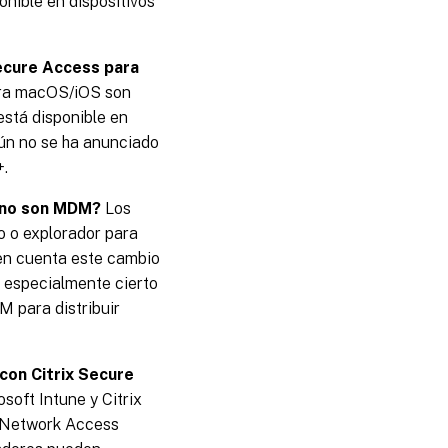
nible en dispositivos
Secure Access para
ara macOS/iOS son
está disponible en
aún no se ha anunciado
+.
e no son MDM?
Los
co o explorador para
 en cuenta este cambio
s especialmente cierto
M para distribuir
con Citrix Secure
oft Intune y Citrix
 Network Access