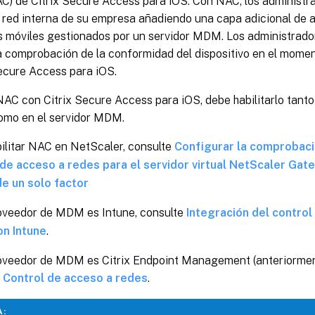
AC) de Citrix Secure Access para iOS. Con NAC, los administ
 red interna de su empresa añadiendo una capa adicional de a
os móviles gestionados por un servidor MDM. Los administrad
a comprobación de la conformidad del dispositivo en el momen
Secure Access para iOS.
NAC con Citrix Secure Access para iOS, debe habilitarlo tant
mo en el servidor MDM.
ilitar NAC en NetScaler, consulte
Configurar la comprobaci
 de acceso a redes para el servidor virtual NetScaler Gate
de un solo factor
roveedor de MDM es Intune, consulte
Integración del control
on Intune
.
roveedor de MDM es Citrix Endpoint Management (anteriorme
e
Control de acceso a redes
.
A: