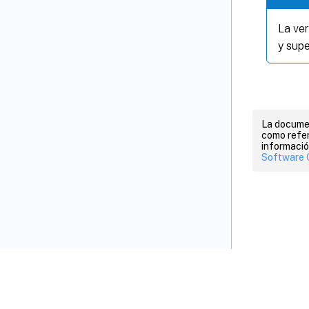
La ver
y supe
La documen
como refer
informació
Software 