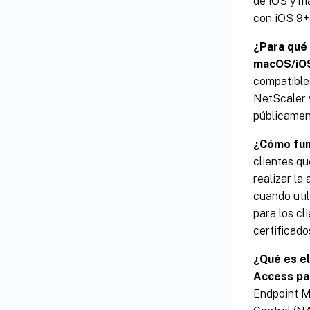
de iOS y m
con iOS 9+
¿Para qué 
macOS/iO
compatibles
NetScaler v
públicament
¿Cómo fun
clientes qu
realizar la
cuando uti
para los cl
certificado
¿Qué es el
Access pa
Endpoint M