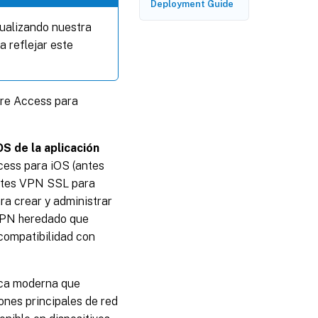
Deployment Guide
tualizando nuestra
a reflejar este
ure Access para
S de la aplicación
cess para iOS (antes
entes VPN SSL para
ra crear y administrar
 VPN heredado que
 compatibilidad con
eca moderna que
ones principales de red