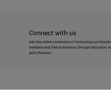
Connect with us
Join this online community of technology professio
members and their businesses through education, 
and influence.