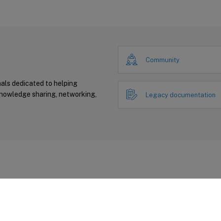
Community
nals dedicated to helping
knowledge sharing, networking,
Legacy documentation