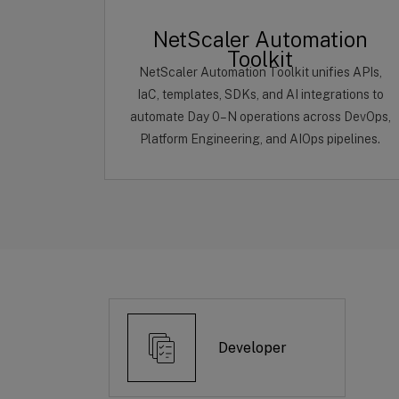
NetScaler Automation
Toolkit
NetScaler Automation Toolkit unifies APIs,
IaC, templates, SDKs, and AI integrations to
automate Day 0–N operations across DevOps,
Platform Engineering, and AIOps pipelines.
Developer