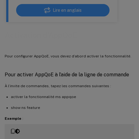
Lire en anglais
Activation d’AppQoE
Pour configurer AppQoE, vous devez d’abord activer la fonctionnalité.
Pour activer AppQoE à l’aide de la ligne de commande
À l’invite de commandes, tapez les commandes suivantes :
activer la fonctionnalité ms appqoe
show ns feature
Exemple
: