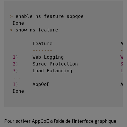
>
 enable ns feature appqoe

>
 show ns feature

        Feature                        Ac
--
--
--
-
--
1
)
     Web Logging                    
WL
2
)
     Surge Protection               
SP
3
)
     Load Balancing                 
LB
...
1
)
     AppQoE                         Ap
 Done

Pour activer AppQoE à l’aide de l’interface graphique