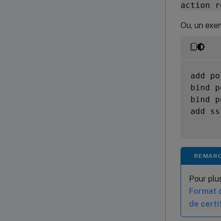
action r
Ou, un exem
add po
bind p
bind p
add ss
REMAR
Pour plus
Format 
de certi