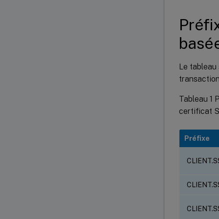
Préfi
basée
Le tableau 
transaction
Tableau 1 P
certificat 
Préfixe
CLIENT.S
CLIENT.
CLIENT.