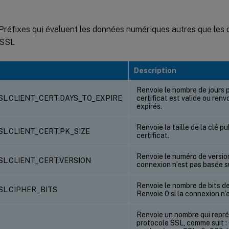
Préfixes qui évaluent les données numériques autres que les 
 SSL
Description
Renvoie le nombre de jours 
SL.CLIENT_CERT.DAYS_TO_EXPIRE
certificat est valide ou renvo
expirés.
Renvoie la taille de la clé pu
SL.CLIENT_CERT.PK_SIZE
certificat.
Renvoie le numéro de version 
SL.CLIENT_CERT.VERSION
connexion n’est pas basée su
Renvoie le nombre de bits de
SL.CIPHER_BITS
Renvoie 0 si la connexion n’
Renvoie un nombre qui repré
protocole SSL, comme suit : 