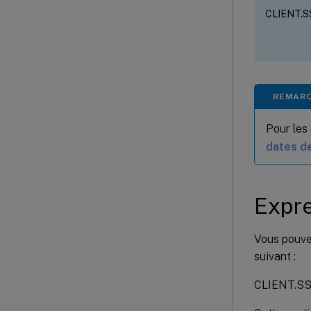
CLIENT.S
REMAR
Pour les 
dates de
Expre
Vous pouvez
suivant :
CLIENT.S