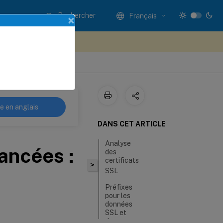
Rechercher
Français
×
ez votre avis ici
re en anglais
DANS CET ARTICLE
Analyse
ancées :
des
certificats
>
SSL
Préfixes
pour les
données
SSL et
de