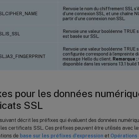
Renvoie le nom du chiffrement SSL s’il
SSL.CIPHER_NAME
d’une connexion SSL, et une chaîne NUL
partir d’une connexion non SSL.
Renvoie une valeur booléenne TRUE si
SL.IS_SSL
est basée sur SSL.
Renvoie une valeur booléenne TRUE si 
configurée correspond à l’empreinte di
SL.JA3_FINGERPRINT
message Hello du client.
Remarque :
disponible dans les versions 13.1 build 1
xes pour les données numériqu
ficats SSL
suivant décrit les préfixes qui évaluent des données numériqu
les certificats SSL. Ces préfixes peuvent être utilisés avec l
tions de
base sur les préfixes d’expression
et
Opérations