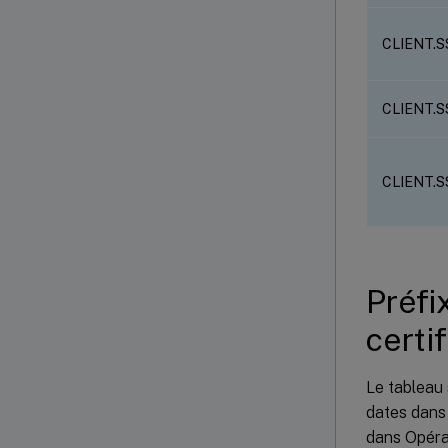
CLIENT.
CLIENT.S
CLIENT.S
Préfi
certi
Le tableau 
dates dans 
dans Opéra