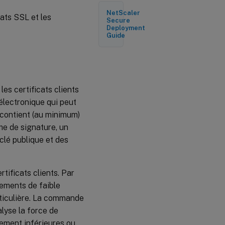
certificat
NetScaler
basées
cats SSL et les
Secure
sur le
Deployment
texte
Guide
Préfixes
pour les
données
numériques
dans les
es certificats clients
certificats
électronique qui peut
SSL
nt contient (au minimum)
Expressions
me de signature, un
pour les
certificats
 clé publique et des
SSL
Bonjour
tificats clients. Par
du
client
ements de faible
Parse
rticulière. La commande
SSL
lyse la force de
ement inférieures ou