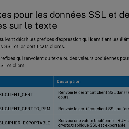
xes pour les données SSL et de 
s sur le texte
suivant décrit les préfixes d’expression qui identifient les élé
s SSL et les certificats clients.
réfixes qui renvoient du texte ou des valeurs booléennes pou
SSL et client
Description
Renvoie le certificat client SSL dans 
SL.CLIENT_CERT
cours.
SSL.CLIENT_CERT.TO_PEM
Renvoie le certificat client SSL au for
Renvoie une valeur booléenne TRUE si
SSL.CIPHER_EXPORTABLE
cryptographique SSL est exportable.