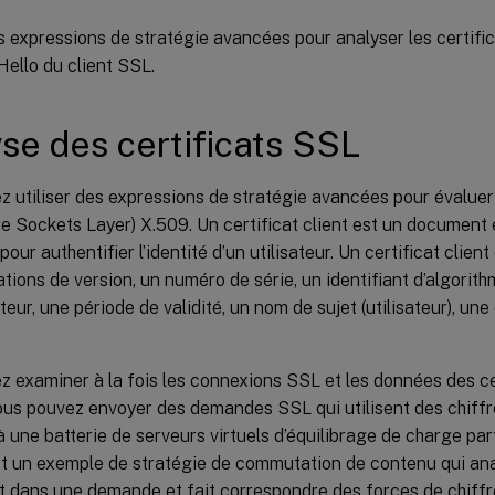
es expressions de stratégie avancées pour analyser les certifi
ello du client SSL.
se des certificats SSL
 utiliser des expressions de stratégie avancées pour évaluer l
 Sockets Layer) X.509. Un certificat client est un document 
 pour authentifier l’identité d’un utilisateur. Un certificat clie
tions de version, un numéro de série, un identifiant d’algorith
eur, une période de validité, un nom de sujet (utilisateur), une
 examiner à la fois les connexions SSL et les données des cer
ous pouvez envoyer des demandes SSL qui utilisent des chiffr
 une batterie de serveurs virtuels d’équilibrage de charge pa
st un exemple de stratégie de commutation de contenu qui ana
t dans une demande et fait correspondre des forces de chiffr