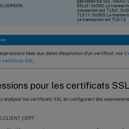
pas basée sur SSL : 0x002. 
SL.VERSION
SSLv2 : 0x300. La transacti
transaction est TLSv1 : 0x3
TLS 1.1 : 0x303. La transact
La transaction est TLS 1.3.
QUE
expressions liées aux dates d’expiration d’un certificat, voir
E
 certificat SSL
.
ssions pour les certificats SS
 analyser les certificats SSL en configurant des expressions q
SL.CLIENT_CERT