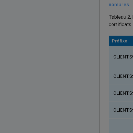
nombres
.
Tableau 2. 
certificats
Préfixe
CLIENT.S
CLIENT.S
CLIENT.S
CLIENT.S