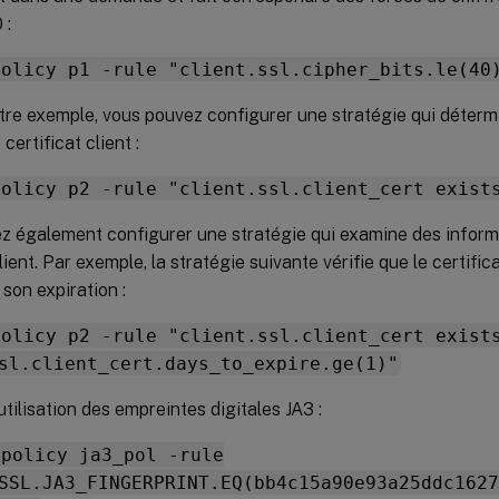
 :
policy p1 -rule "client.ssl.cipher_bits.le(40
tre exemple, vous pouvez configurer une stratégie qui déter
certificat client :
policy p2 -rule "client.ssl.client_cert exist
z également configurer une stratégie qui examine des inform
client. Par exemple, la stratégie suivante vérifie que le certific
 son expiration :
policy p2 -rule "client.ssl.client_cert exist
sl.client_cert.days_to_expire.ge(1)"
tilisation des empreintes digitales JA3 :
 policy ja3_pol -rule
SSL.JA3_FINGERPRINT.EQ(bb4c15a90e93a25ddc1627