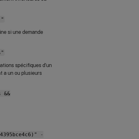
)"
mine si une demande
s"
ations spécifiques d’un
at a un ou plusieurs
s &&
4395bce4c6)" -