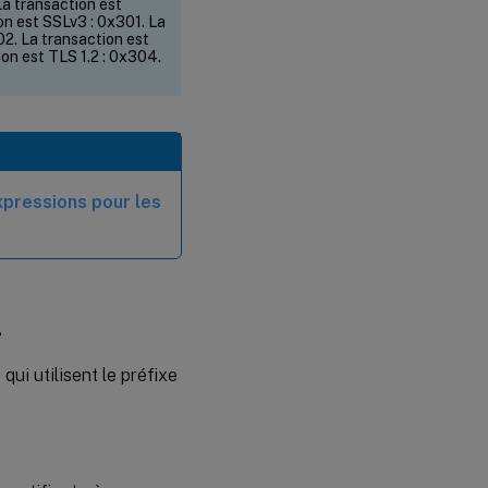
La transaction est
on est SSLv3 : 0x301. La
02. La transaction est
ion est TLS 1.2 : 0x304.
xpressions pour les
L
ui utilisent le préfixe