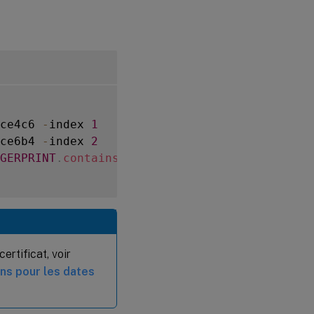
ce4c6 
-
index 
1
ce6b4 
-
index 
2
GERPRINT
.
contains_any
(
"pat1"
)
-
action reset

ertificat, voir
ns pour les dates