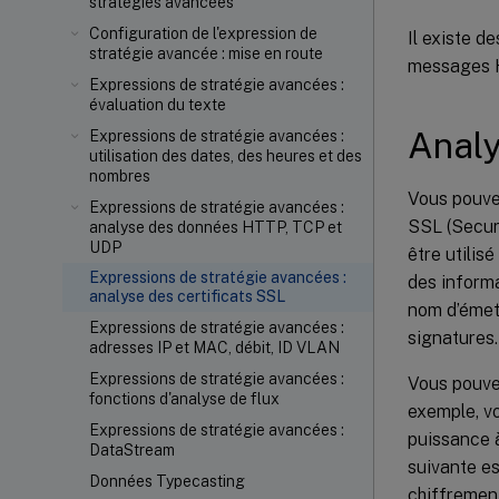
stratégies avancées
Configuration de l'expression de
Il existe d
stratégie avancée : mise en route
messages H
Expressions de stratégie avancées :
évaluation du texte
Analy
Expressions de stratégie avancées :
utilisation des dates, des heures et des
nombres
Vous pouvez
Expressions de stratégie avancées :
SSL (Secure
analyse des données HTTP, TCP et
UDP
être utilisé
Expressions de stratégie avancées :
des informa
analyse des certificats SSL
nom d’émett
Expressions de stratégie avancées :
signatures.
adresses IP et MAC, débit, ID VLAN
Expressions de stratégie avancées :
Vous pouvez
fonctions d'analyse de flux
exemple, v
Expressions de stratégie avancées :
puissance à
DataStream
suivante e
Données Typecasting
chiffremen