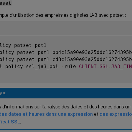
eset
ple d’utilisation des empreintes digitales JA3 avec patset :
licy patset pat1

olicy patset pat1 bb4c15a90e93a25ddc16274395b
olicy patset pat1 cd3c15a90e93a25ddc16274395b
l policy ssl_ja3_pol 
-
rule 
CLIENT
.
SSL
.
JA3_FIN
QUE
 d’informations sur l’analyse des dates et des heures dans un c
des dates et heures dans une expression
et
des expressio
ficat SSL
.