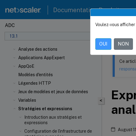
Documentation Produit
Voulez-vous afficher 
ADC
Ce contenu a 
13.1
NetSca
OUI
NON
Analyse des actions
Applications AppExpert
Ce artic
AppQoE
responsa
Modèles d'entités
Légendes HTTP
Expr
Jeux de modèles et jeux de données
Variables
<
ana
Stratégies et expressions
Introduction aux stratégies et
expressions
August 1
Configuration de l'infrastructure de