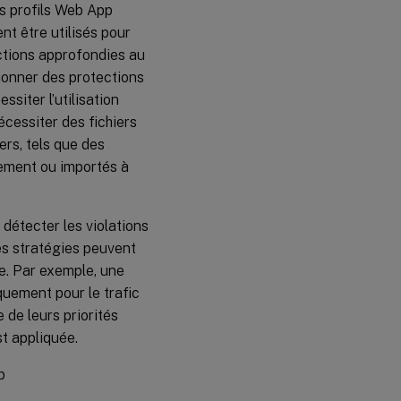
es profils Web App
nt être utilisés pour
ctions approfondies au
ionner des protections
siter l’utilisation
écessiter des fichiers
ers, tels que des
lement ou importés à
 détecter les violations
Les stratégies peuvent
ie. Par exemple, une
quement pour le trafic
 de leurs priorités
t appliquée.
b