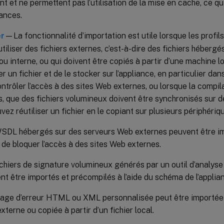
nt et ne permettent pas l’utilisation de la mise en cache, ce qu
ances.
er
—La fonctionnalité d’importation est utile lorsque les profi
utiliser des fichiers externes, c’est-à-dire des fichiers héberg
ou interne, ou qui doivent être copiés à partir d’une machine loc
r un fichier et de le stocker sur l’appliance, en particulier dan
ntrôler l’accès à des sites Web externes, ou lorsque la compi
, que des fichiers volumineux doivent être synchronisés sur
vez réutiliser un fichier en le copiant sur plusieurs périphériq
SDL hébergés sur des serveurs Web externes peuvent être i
 de bloquer l’accès à des sites Web externes.
ichiers de signature volumineux générés par un outil d’analyse
nt être importés et précompilés à l’aide du schéma de l’appli
age d’erreur HTML ou XML personnalisée peut être importée à
terne ou copiée à partir d’un fichier local.