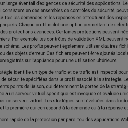
un large éventail d’exigences de sécurité des applications. L
ui consistent en des ensembles de contrôles de sécurité, peuve
la fois les demandes et les réponses en effectuant des inspe
paquets. Chaque profil inclut une option permettant de sélect
des protections avancées. Certaines protections peuvent néces
chiers. Par exemple, les contrôles de validation XML peuvent n
schéma. Les profils peuvent également utiliser d’autres fichi
ou des objets d’erreur. Ces fichiers peuvent être ajoutés loca
 enregistrés sur l’appliance pour une utilisation ultérieure.
tégie identifie un type de trafic et ce trafic est inspecté pour
 de sécurité spécifiées dans le profil associé à la stratégie. 
rents points de liaison, qui déterminent la portée de la stratég
iée à un serveur virtuel spécifique est invoquée et évaluée uni
par ce serveur virtuel. Les stratégies sont évaluées dans l’ordre
et la première qui correspond à la demande ou à la réponse es
ent rapide de la protection par pare-feu des applications We