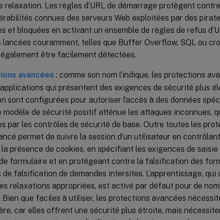
e relaxation. Les règles d’URL de démarrage protègent contre 
érabilités connues des serveurs Web exploitées par des pirat
s et bloquées en activant un ensemble de règles de refus d’U
 lancées couramment, telles que Buffer Overflow, SQL ou cros
également être facilement détectées.
ions avancées
: comme son nom l’indique, les protections ava
 applications qui présentent des exigences de sécurité plus él
on sont configurées pour autoriser l’accès à des données spéci
e modèle de sécurité positif atténue les attaques inconnues, q
s par les contrôles de sécurité de base. Outre toutes les prot
vancé permet de suivre la session d’un utilisateur en contrôlant
t la présence de cookies, en spécifiant les exigences de saisie
e formulaire et en protégeant contre la falsification des form
 de falsification de demandes intersites. L’apprentissage, qui o
les relaxations appropriées, est activé par défaut pour de no
. Bien que faciles à utiliser, les protections avancées nécessi
ière, car elles offrent une sécurité plus étroite, mais nécessi