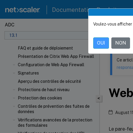
Documentation Produit
Voulez-vous afficher 
ADC
Ce contenu a 
13.1
NetSca
OUI
NON
FAQ et guide de déploiement
Présentation de Citrix Web App Firewall
Ce artic
Configuration de Web App Firewall
responsa
Signatures
Aperçu des contrôles de sécurité
Web 
Protections de haut niveau
Protection des cookies
<
Contrôles de prévention des fuites de
données
August 1
Vérifications avancées de la protection
des formulaires
Le pare-fe