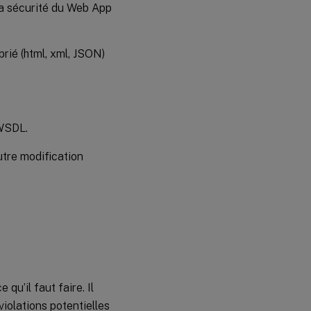
la sécurité du Web App
rié (html, xml, JSON)
 WSDL.
autre modification
qu’il faut faire. Il
iolations potentielles