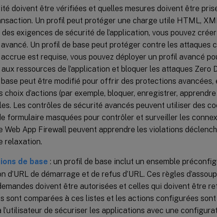
ité doivent être vérifiées et quelles mesures doivent être pris
ansaction. Un profil peut protéger une charge utile HTML, 
 des exigences de sécurité de l’application, vous pouvez créer
l avancé. Un profil de base peut protéger contre les attaques 
 accrue est requise, vous pouvez déployer un profil avancé p
 aux ressources de l’application et bloquer les attaques Zero 
e base peut être modifié pour offrir des protections avancées,
s choix d’actions (par exemple, bloquer, enregistrer, apprendre
les. Les contrôles de sécurité avancés peuvent utiliser des co
de formulaire masquées pour contrôler et surveiller les connex
de Web App Firewall peuvent apprendre les violations déclenc
e relaxation.
ions de base
: un profil de base inclut un ensemble préconfi
on d’URL de démarrage et de refus d’URL. Ces règles d’assou
demandes doivent être autorisées et celles qui doivent être 
s sont comparées à ces listes et les actions configurées sont
 l’utilisateur de sécuriser les applications avec une configura