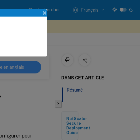
Rechercher
Français
×
ez votre avis ici
re en anglais
DANS CET ARTICLE
Résumé
r
>
NetScaler
Secure
Deployment
Guide
onfigurer pour