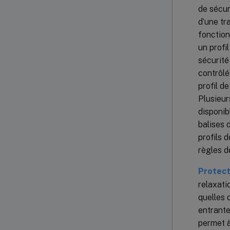
de sécur
d’une tr
fonction
un profi
sécurité
contrôlé
profil d
Plusieur
disponib
balises 
profils 
règles d
Protect
relaxati
quelles 
entrante
permet à