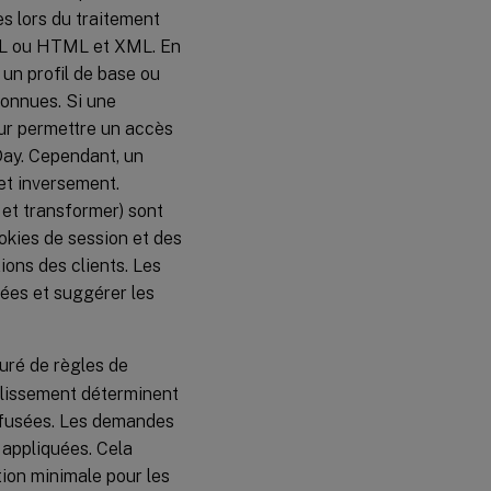
es lors du traitement
XML ou HTML et XML. En
 un profil de base ou
connues. Si une
our permettre un accès
Day. Cependant, un
 et inversement.
 et transformer) sont
okies de session et des
ions des clients. Les
hées et suggérer les
guré de règles de
plissement déterminent
refusées. Les demandes
 appliquées. Cela
tion minimale pour les