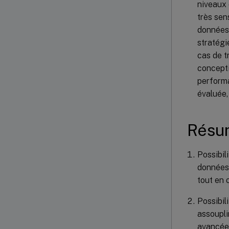
niveaux 
très sen
données 
stratégi
cas de t
concepti
performa
évaluée,
Résu
Possibil
données,
tout en 
Possibil
assoupli
avancée