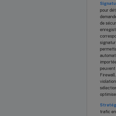
Signatu
pour dét
demande 
de sécur
enregist
correspo
signatur
permetta
automati
importée
peuvent 
Firewall
violatio
sélectio
optimise
Stratég
trafic e