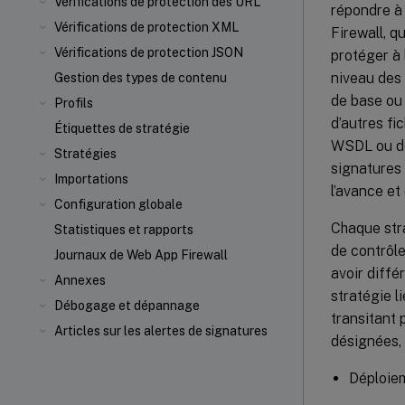
Vérifications de protection des URL
répondre à 
Vérifications de protection XML
Firewall, q
Vérifications de protection JSON
protéger à 
niveau des 
Gestion des types de contenu
de base ou 
Profils
d’autres fi
Étiquettes de stratégie
WSDL ou de 
Stratégies
signatures 
Importations
l’avance et
Configuration globale
Chaque stra
Statistiques et rapports
de contrôle
Journaux de Web App Firewall
avoir diffé
Annexes
stratégie l
Débogage et dépannage
transitant 
Articles sur les alertes de signatures
désignées, 
Déploiem