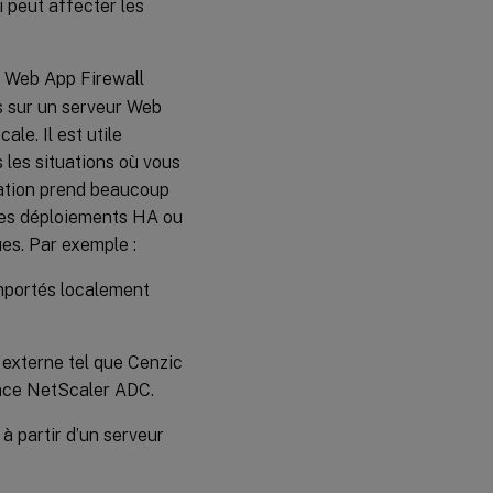
i peut affecter les
ls Web App Firewall
és sur un serveur Web
ale. Il est utile
s les situations où vous
lation prend beaucoup
 des déploiements HA ou
ues. Par exemple :
mportés localement
 externe tel que Cenzic
ance NetScaler ADC.
 partir d’un serveur