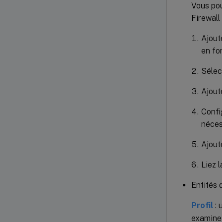
Vous pou
Firewall 
Ajout
en fo
Sélec
Ajout
Config
néces
Ajout
Liez l
Entités 
Profil
: 
examine 