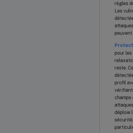
règles d
Les vuln
détectée
attaques
peuvent 
Protect
pour les
relaxati
reste. C
détectée
profil a
vérifian
champs d
attaques
déploie 
sécurité
particul