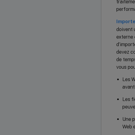
traiteme
perform
Import
doivent 
externe 
d’importe
devez co
de temps
vous pou
Les W
avant
Les f
peuve
Une p
Web ex