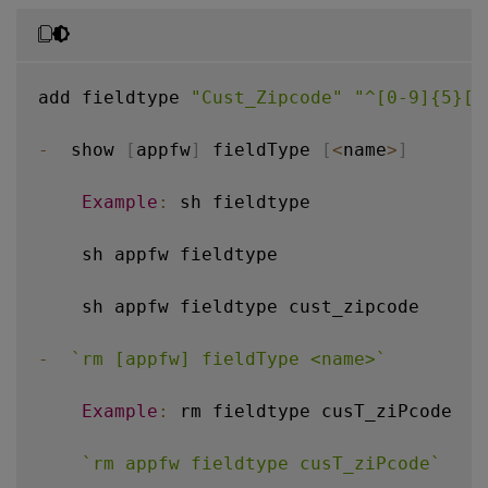
add fieldtype 
"Cust_Zipcode"
"^[0-9]{5}[-
-
  show 
[
appfw
]
 fieldType 
[
<
name
>
]
Example
:
 sh fieldtype

    sh appfw fieldtype

    sh appfw fieldtype cust_zipcode

-
`
rm [appfw] fieldType <name>
`
Example
:
 rm fieldtype cusT_ziPcode

`
rm appfw fieldtype cusT_ziPcode
`