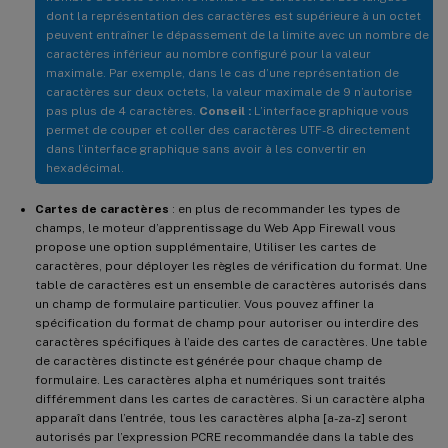
dont la représentation des caractères est supérieure à un octet
peuvent entraîner le dépassement de la limite avec un nombre de
caractères inférieur au nombre configuré pour la valeur
maximale. Par exemple, dans le cas d’une représentation de
caractères sur deux octets, la valeur maximale de 9 n’autorise
pas plus de 4 caractères.
Conseil :
L’interface graphique vous
permet de couper et coller des caractères UTF-8 directement
dans l’interface graphique sans avoir à les convertir en
hexadécimal.
Cartes de caractères
: en plus de recommander les types de
champs, le moteur d’apprentissage du Web App Firewall vous
propose une option supplémentaire, Utiliser les cartes de
caractères, pour déployer les règles de vérification du format. Une
table de caractères est un ensemble de caractères autorisés dans
un champ de formulaire particulier. Vous pouvez affiner la
spécification du format de champ pour autoriser ou interdire des
caractères spécifiques à l’aide des cartes de caractères. Une table
de caractères distincte est générée pour chaque champ de
formulaire. Les caractères alpha et numériques sont traités
différemment dans les cartes de caractères. Si un caractère alpha
apparaît dans l’entrée, tous les caractères alpha [a-za-z] seront
autorisés par l’expression PCRE recommandée dans la table des