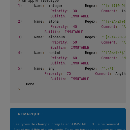
>
 sh appfw fieldtype

1
)
      Name
:
  integer           Regex
:
"^[+-]?[0-9]+$
Priority
:
30
Comment
:
  Inte
Builtin
:
IMMUTABLE
2
)
      Name
:
  alpha             Regex
:
"^[a-zA-Z]+$"
Priority
:
40
Comment
:
"Alp
Builtin
:
IMMUTABLE
3
)
      Name
:
  alphanum          Regex
:
"^[a-zA-Z0-9]+
Priority
:
50
Comment
:
"Alp
Builtin
:
IMMUTABLE
4
)
      Name
:
  nohtml            Regex
:
"^[^&<>]\*$"
Priority
:
60
Comment
:
"Not
Builtin
:
IMMUTABLE
5
)
      Name
:
  any               Regex
:
"^.\*$"
Priority
:
70
Comment
:
  Anything
Builtin
:
IMMUTABLE
     Done

>
REMARQUE :
Les types de champs intégrés sont IMMUABLES. Ils ne peuvent
être ni modifiés ni supprimés. Tous les types de champs que vous