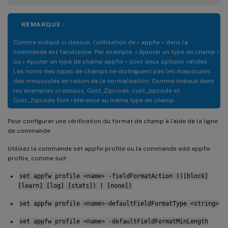
REMARQUE :
Comme indiqué ci-dessus, l’utilisation de « appfw » dans la
commande est facultative. Par exemple, « Ajouter un type de champ »
ou « Ajouter un type de champ appfw » sont deux options valides.
Les noms des types de champs ne distinguent pas les majuscules
des minuscules en raison de la normalisation. Comme indiqué dans
les exemples ci-dessus, Cust_Zipcode, cust_zipcode et
Cust_Zipcode font référence au même type de champ.
Pour configurer une vérification du format de champ à l’aide de la ligne
de commande
Utilisez la commande set appfw profile ou la commande add appfw
profile, comme suit :
set appfw profile <name> -fieldFormatAction (([block]
[learn] [log] [stats]) | [none])
set appfw profile <name>-defaultFieldFormatType <string>
set appfw profile <name> -defaultFieldFormatMinLength