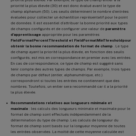
priorité la plus élevée (30) et est donc évalué avant le type de
champ alphanum (50). Les seuils déterminent le nombre d’entrées
évaluées pour collecter un échantillon représentatif pour le point
de données. Il est essentiel d’attribuer la bonne priorité aux types
de champs configurés et de configurer une valeur de
paramètre
d’apprentissage
appropriée pour les paramètres
FieldFormatPercentThreshold et FieldFormatMinThreshold
pour
obtenir la bonne recommandation de format de champ
. Le type
de champ ayant la priorité la plus élevée, en fonction des seuils
configurés, est mis en correspondance en premier avec les entrées.
En cas de correspondance, ce type de champ est suggéré sans
tenir compte des autres types de champs. Par exemple, trois types
de champs par défaut (entier, alphanumérique, etc.)
correspondront si toutes les entrées ne contiennent que des
nombres. Toutefois, un entier sera recommandé car il a la priorité
la plus élevée.
Recommandations relatives aux longueurs minimale et
maximale
: les calculs des longueurs minimale et maximale pour le
format de champ sont effectués indépendamment de la
détermination du type de champ. Les calculs de longueur du
format de champ sont basés sur la longueur moyenne de toutes
les entrées observées. La moitié de cette moyenne calculée est