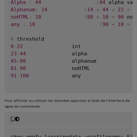
Alpha
:
44
(
44
 alpha val
Alphanum
:
14
(
14
+
44
+
22
=
8
noHTML
:
10
(
80
+
10
=
90
 noH
any
:
10
(
90
+
10
=
1
%
0
-
22
23
-
44
45
-
80
81
-
90
91
-
100
              any

Pour afficher ou utiliser les données apprises à l’aide de l’interface de
ligne de commande
show appfw learningdata 
<
profilename
>
 Fie