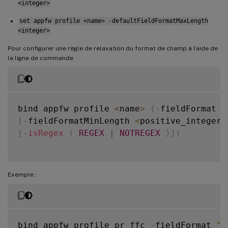
<integer>
set appfw profile <name> -defaultFieldFormatMaxLength
<integer>
Pour configurer une règle de relaxation du format de champ à l’aide de
la ligne de commande
bind appfw profile 
<
name
>
(
-
fieldFormat 
<
[
-
fieldFormatMinLength 
<
positive_integer
>
[
-
isRegex
(
REGEX
|
NOTREGEX
)
]
)
Exemple :
bind appfw profile pr_ffc 
-
fieldFormat 
"l