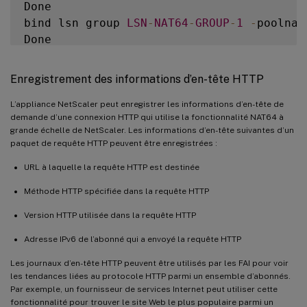
Done

bind lsn group 
LSN
-
NAT64
-
GROUP
-
1
-
poolnam
Done

bind lsn group 
LSN
-
NAT64
-
GROUP
-
1
 –logProf
Done

Enregistrement des informations d’en-tête HTTP
L’appliance NetScaler peut enregistrer les informations d’en-tête de
demande d’une connexion HTTP qui utilise la fonctionnalité NAT64 à
grande échelle de NetScaler. Les informations d’en-tête suivantes d’un
paquet de requête HTTP peuvent être enregistrées :
URL à laquelle la requête HTTP est destinée
Méthode HTTP spécifiée dans la requête HTTP
Version HTTP utilisée dans la requête HTTP
Adresse IPv6 de l’abonné qui a envoyé la requête HTTP
Les journaux d’en-tête HTTP peuvent être utilisés par les FAI pour voir
les tendances liées au protocole HTTP parmi un ensemble d’abonnés.
Par exemple, un fournisseur de services Internet peut utiliser cette
fonctionnalité pour trouver le site Web le plus populaire parmi un