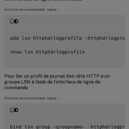
À l’invite de commandes, tapez :
add lsn httphdrlogprofile 
<
httphdrlogprof
show lsn httphdrlogprofile

Pour lier un profil de journal d’en-tête HTTP à un
groupe LSN à l’aide de l’interface de ligne de
commande
À l’invite de commandes, tapez :
bind lsn group 
<
groupname
>
-
httphdrlogpro