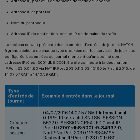
Adresse IP, port et ID de domaine de trafic de l’abonné
Adresse IP et port NAT
Nom du protocole
Adresse IP de destination, port et ID de domaine de trafic
Le tableau suivant présente des exemples d’entrées de journal NAT64
à grande échelle de chaque type stockées sur les serveurs de journaux
configurés. Les entrées du journal montrent qu’un abonné dont
l’adresse IPv6 est 2001:db8:5001::9 a été connecté à la destination
IP:Port 23.0.0.1:80 via NAT IP:Port 203.0.113.63:45195 le 7 avril 2016, de
14:07:57 GMT à 14:10:59 GMT.
Type
d’entrée de
Exemple d’entrée dans le journal
journal
04/07/2016:14:07:57 GMT Informational
0-PPE-10 : default LSN LSN_SESSION
Création
5532 0 : SESSION CREATED Client IP-
d’une
Port:TD
2001:db8:5001::9-34937:0
,
session
NatIP:NatPort 203.0.113.63:45195,
Destination IP:Port:TD 23.0.0.1:0:80,