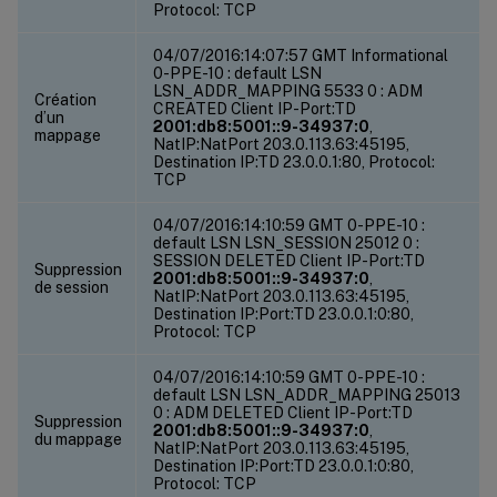
Protocol: TCP
04/07/2016:14:07:57 GMT Informational
0-PPE-10 : default LSN
LSN_ADDR_MAPPING 5533 0 : ADM
Création
CREATED Client IP-Port:TD
d’un
2001:db8:5001::9-34937:0
,
mappage
NatIP:NatPort 203.0.113.63:45195,
Destination IP:TD 23.0.0.1:80, Protocol:
TCP
04/07/2016:14:10:59 GMT 0-PPE-10 :
default LSN LSN_SESSION 25012 0 :
SESSION DELETED Client IP-Port:TD
Suppression
2001:db8:5001::9-34937:0
,
de session
NatIP:NatPort 203.0.113.63:45195,
Destination IP:Port:TD 23.0.0.1:0:80,
Protocol: TCP
04/07/2016:14:10:59 GMT 0-PPE-10 :
default LSN LSN_ADDR_MAPPING 25013
0 : ADM DELETED Client IP-Port:TD
Suppression
2001:db8:5001::9-34937:0
,
du mappage
NatIP:NatPort 203.0.113.63:45195,
Destination IP:Port:TD 23.0.0.1:0:80,
Protocol: TCP