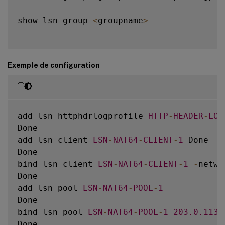
show lsn group 
<
groupname
>
Exemple de configuration
add lsn httphdrlogprofile 
HTTP
-
HEADER
-
LOG
Done

add lsn client 
LSN
-
NAT64
-
CLIENT
-
1
 Done

Done

bind lsn client 
LSN
-
NAT64
-
CLIENT
-
1
-
netwo
Done

add lsn pool 
LSN
-
NAT64
-
POOL
-
1
Done

bind lsn pool 
LSN
-
NAT64
-
POOL
-
1
203.0
.113
.
Done
