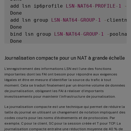
add lsn ip6profile 
LSN
-
NAT64
-
PROFILE
-
1
-
t
Done

add lsn group 
LSN
-
NAT64
-
GROUP
-
1
-
clientna
Done

bind lsn group 
LSN
-
NAT64
-
GROUP
-
1
-
poolnam
Done

bind lsn group 
LSN
-
NAT64
-
GROUP
-
1
-
logprof
Done

Journalisation compacte pour un NAT à grande échelle
L’enregistrement des informations LSN est l’une des fonctions
importantes dont les FAI ont besoin pour répondre aux exigences
légales et être en mesure d’identifier la source du trafic à tout
moment. Cela se traduit finalement par un énorme volume de données
de journalisation, obligeant les FAI à réaliser d’importants
investissements pour maintenir l’infrastructure de journalisation.
La journalisation compacte est une technique qui permet de réduire la
taille du journal en utilisant un changement de notation impliquant des
codes courts pour les noms d’événements et de protocoles. Par
exemple, C pour le client, SC pour la session créée et T pour TCP. La
journalisation compacte entraîne une réduction moyenne de 40 % de