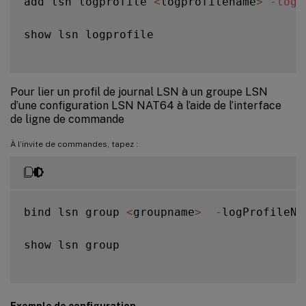
add lsn logprofile 
<
logprofilename
>
-
logS
show lsn logprofile

Pour lier un profil de journal LSN à un groupe LSN
d’une configuration LSN NAT64 à l’aide de l’interface
de ligne de commande
À l’invite de commandes, tapez :
bind lsn group 
<
groupname
>
-
logProfileNa
show lsn group

Exemple de configuration