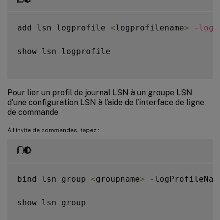
add lsn logprofile 
<
logprofilename
>
-
logC
show lsn logprofile

Pour lier un profil de journal LSN à un groupe LSN
d’une configuration LSN à l’aide de l’interface de ligne
de commande
À l’invite de commandes, tapez :
bind lsn group 
<
groupname
>
-
logProfileNam
show lsn group
