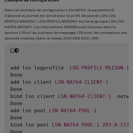
Dans cet exemple de configuration LSN NAT64, le paramètre ID
d’abonné au journal est activé pour le profil de journal LSN LOG-
PROFILE-MSISDN-1. LOG-PROFILE-MSISDN-1 est lié au groupe LSN LSN-
NAT64-GROUP-1. Les informations MSISDN sont incluses dans la
session LSN et les journaux de mappage LSN pour les connexions des
abonnés mobiles (dans le réseau 2001:DB8:5001::/96).
add lsn logprofile  
LOG
-
PROFILE
-
MSISDN
-
1
Done

add lsn client 
LSN
-
NAT64
-
CLIENT
-
1
Done

bind lsn client 
LSN
-
NAT64
-
CLIENT
-
1
-
netwo
Done

add lsn pool 
LSN
-
NAT64
-
POOL
-
1
Done

bind lsn pool 
LSN
-
NAT64
-
POOL
-
1
203.0
.113
.
Done
