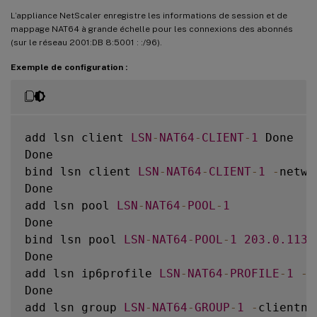
L’appliance NetScaler enregistre les informations de session et de
mappage NAT64 à grande échelle pour les connexions des abonnés
(sur le réseau 2001:DB 8:5001 : :/96).
Exemple de configuration :
add lsn client 
LSN
-
NAT64
-
CLIENT
-
1
 Done

Done

bind lsn client 
LSN
-
NAT64
-
CLIENT
-
1
-
netwo
Done

add lsn pool 
LSN
-
NAT64
-
POOL
-
1
Done

bind lsn pool 
LSN
-
NAT64
-
POOL
-
1
203.0
.113
.
Done

add lsn ip6profile 
LSN
-
NAT64
-
PROFILE
-
1
-
t
Done

add lsn group 
LSN
-
NAT64
-
GROUP
-
1
-
clientna