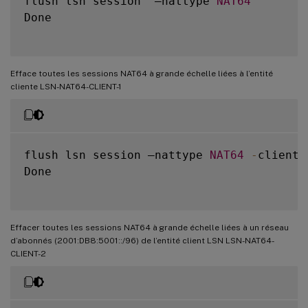
flush lsn session  –nattype 
NAT64
Done

Efface toutes les sessions NAT64 à grande échelle liées à l’entité
cliente LSN-NAT64-CLIENT-1
flush lsn session –nattype 
NAT64
-
clientn
Done

Effacer toutes les sessions NAT64 à grande échelle liées à un réseau
d’abonnés (2001:DB8:5001::/96) de l’entité client LSN LSN-NAT64-
CLIENT-2