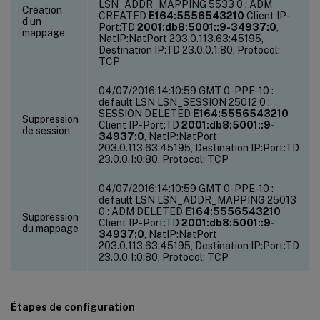
LSN_ADDR_MAPPING 5533 0 : ADM
Création
CREATED
E164:5556543210
Client IP-
d’un
Port:TD
2001:db8:5001::9-34937:0
,
mappage
NatIP:NatPort 203.0.113.63:45195,
Destination IP:TD 23.0.0.1:80, Protocol:
TCP
04/07/2016:14:10:59 GMT 0-PPE-10 :
default LSN LSN_SESSION 25012 0 :
SESSION DELETED
E164:5556543210
Suppression
Client IP-Port:TD
2001:db8:5001::9-
de session
34937:0
, NatIP:NatPort
203.0.113.63:45195, Destination IP:Port:TD
23.0.0.1:0:80, Protocol: TCP
04/07/2016:14:10:59 GMT 0-PPE-10 :
default LSN LSN_ADDR_MAPPING 25013
0 : ADM DELETED
E164:5556543210
Suppression
Client IP-Port:TD
2001:db8:5001::9-
du mappage
34937:0
, NatIP:NatPort
203.0.113.63:45195, Destination IP:Port:TD
23.0.0.1:0:80, Protocol: TCP
Étapes de configuration