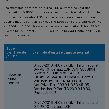
Les exemples d’entrées de journal LSN suivants incluent des
informations MSISDN pour une connexion depuis un abonné mobile
dans une configuration LSN. Les entrées de journal montrent qu’un
abonné mobile dont MSISDN est E 164:5556543210 et l’adresse IPv6
est 2001:db 8:5001::9 a été connecté à la destination IP:Port 23.0.0.
1:80 via le NAT IP:Port 203.0.113. 63:45195 le 7 avril 2016, de 14:07:57
GMT à 14:10:59 GMT.
Type
d’entrée de
Exemple d’entrée dans le journal
journal
04/07/2016:14:07:57 GMT Informational
0-PPE-10 : default LSN LSN_SESSION
5532 0 : SESSION CREATED
Création
E164:5556543210
Client IP-Port:TD
d’une
2001:db8:5001::9-34937:0
,
session
NatIP:NatPort 203.0.113.63:45195,
Destination IP:Port:TD 23.0.0.1:0:80,
Protocol: TCP
04/07/2016:14:07:57 GMT Informational
0-PPE-10 : default LSN