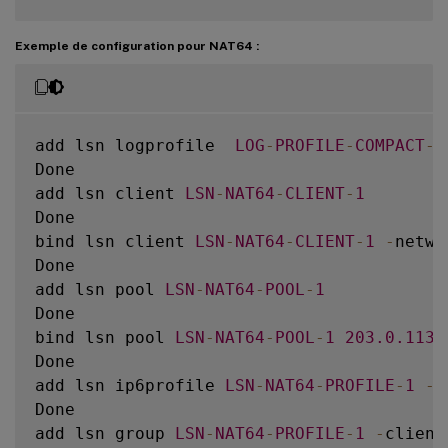
Exemple de configuration pour NAT64 :
add lsn logprofile  
LOG
-
PROFILE
-
COMPACT
-
1
Done

add lsn client 
LSN
-
NAT64
-
CLIENT
-
1
Done

bind lsn client 
LSN
-
NAT64
-
CLIENT
-
1
-
netwo
Done

add lsn pool 
LSN
-
NAT64
-
POOL
-
1
Done

bind lsn pool 
LSN
-
NAT64
-
POOL
-
1
203.0
.113
.
Done

add lsn ip6profile 
LSN
-
NAT64
-
PROFILE
-
1
-
t
Done

add lsn group 
LSN
-
NAT64
-
PROFILE
-
1
-
client