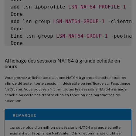
add lsn ip6profile 
LSN
-
NAT64
-
PROFILE
-
1
-
t
Done

add lsn group 
LSN
-
NAT64
-
GROUP
-
1
-
clientna
Done

bind lsn group 
LSN
-
NAT64
-
GROUP
-
1
-
poolnam
Done

bind lsn group 
LSN
-
NAT64
-
GROUP
-
1
-
httphdr
Done

Affichage des sessions NAT64 à grande échelle en
cours
Vous pouvez afficher les sessions NAT64 à grande échelle actuelles
afin de détecter toute session indésirable ou inefficace sur l’appliance
NetScaler. Vous pouvez afficher toutes les sessions NAT64 à grande
échelle ou certaines d’entre elles en fonction des paramètres de
sélection.
REMARQUE
Lorsque plus d’un million de sessions NAT64 à grande échelle
existent sur l’appliance NetScaler, Citrix recommande d’utiliser