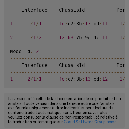
--
--
--
--
--
--
--
--
--
--
--
--
--
--
--
--
--
--
--
--
-
--
--
--
--
--
--
--
--
--
--
--
--
--
--
--
--
--
--
--
--
-
1
1
/
1
/
1
fe
:
c7
:
3b
:
13
:
bd
:
11
1
/
1
2
1
/
1
/
2
12
:
68
:
7b
:
9e
:
4c
:
11
1
/
1
Node Id
:
2
--
--
--
--
--
--
--
--
--
--
--
--
--
--
--
--
--
--
--
--
-
--
--
--
--
--
--
--
--
--
--
--
--
--
--
--
--
--
--
--
--
-
1
2
/
1
/
1
fe
:
c7
:
3b
:
13
:
bd
:
12
1
/
2
2
2
/
1
/
2
12
:
68
:
7b
:
9e
:
4c
:
12
1
/
2
La version officielle de la documentation de ce produit est en
anglais. Toute version dans une langue autre que l’anglais
Node Id
:
3
est fournie uniquement à titre indicatif et peut inclure du
contenu traduit automatiquement. Pour en savoir plus,
--
--
--
--
--
--
--
--
--
--
--
--
--
--
--
--
--
--
--
--
-
veuillez consulter la clause de non-responsabilité relative à
la traduction automatique sur
Cloud Software Group home
.
--
--
--
--
--
--
--
--
--
--
--
--
--
--
--
--
--
--
--
--
-