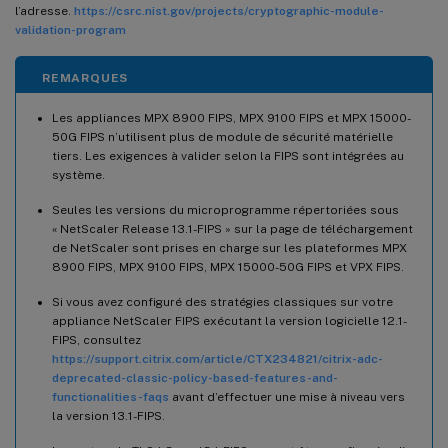
l’adresse.
https://csrc.nist.gov/projects/cryptographic-module-
validation-program
REMARQUES
Les appliances MPX 8900 FIPS, MPX 9100 FIPS et MPX 15000-
50G FIPS n’utilisent plus de module de sécurité matérielle
tiers. Les exigences à valider selon la FIPS sont intégrées au
système.
Seules les versions du microprogramme répertoriées sous
« NetScaler Release 13.1-FIPS » sur la page de téléchargement
de NetScaler sont prises en charge sur les plateformes MPX
8900 FIPS, MPX 9100 FIPS, MPX 15000-50G FIPS et VPX FIPS.
Si vous avez configuré des stratégies classiques sur votre
appliance NetScaler FIPS exécutant la version logicielle 12.1-
FIPS, consultez
https://support.citrix.com/article/CTX234821/citrix-adc-
deprecated-classic-policy-based-features-and-
functionalities-faqs
avant d’effectuer une mise à niveau vers
la version 13.1-FIPS.