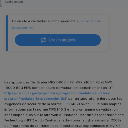
Configuration
Configurer l’authentification à distance à l’aide de RADIUS
Ce article a été traduit automatiquement.
(Clause de non
responsabilité)
Lire en anglais
Appareils MPX FIPS
Les appliances NetScaler MPX 8900 FIPS, MPX 9100 FIPS et MPX
15000-50G FIPS sont en cours de validation (actuellement en IUT
https://csrc.nist.gov/projects/cryptographic-module-validation-
program/modules-in-process/iut-list
) par un laboratoire tiers pour les
exigences de sécurité de la norme FIPS 140-3 niveau 1. De plus amples
informations sur la norme FIPS 140-3 et le programme de validation
sont disponibles sur le site Web du National Institute of Standards and
Technology (NIST) et du Centre canadien pour la cybersécurité (CCCS)
du Programme de validation des modules cryptographiques (CMVP) à