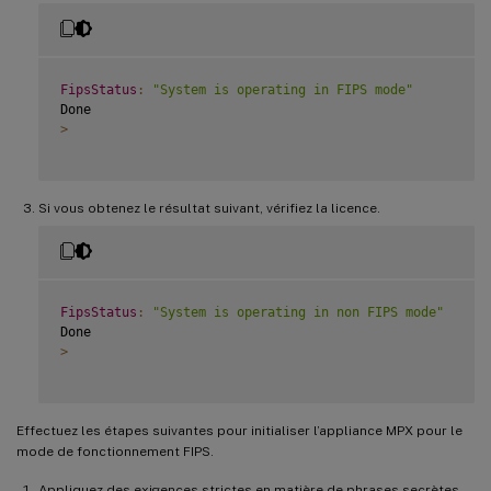
FipsStatus
:
"System is operating in FIPS mode"
>
Si vous obtenez le résultat suivant, vérifiez la licence.
FipsStatus
:
"System is operating in non FIPS mode"
>
Effectuez les étapes suivantes pour initialiser l’appliance MPX pour le
mode de fonctionnement FIPS.
Appliquez des exigences strictes en matière de phrases secrètes.