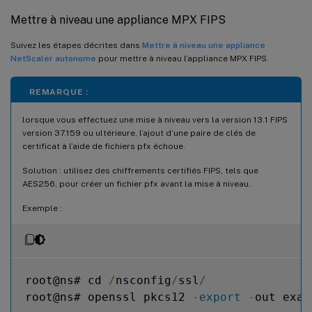
Mettre à niveau une appliance MPX FIPS
Suivez les étapes décrites dans
Mettre à niveau une appliance
NetScaler autonome
pour mettre à niveau l’appliance MPX FIPS.
REMARQUE :
lorsque vous effectuez une mise à niveau vers la version 13.1 FIPS
version 37.159 ou ultérieure, l’ajout d’une paire de clés de
certificat à l’aide de fichiers pfx échoue.
Solution : utilisez des chiffrements certifiés FIPS, tels que
AES256, pour créer un fichier pfx avant la mise à niveau.
Exemple :
root@ns# cd 
/
nsconfig
/
ssl
/
root@ns# openssl pkcs12 
-
export
-
out exam